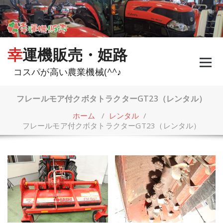
コ
ン
テ
ン
ツ
幸運機販売・姫路
へ
ス
コスパが高い農業機械(^^♪
キ
ッ
プ
フレールモア付クボタトラクターGT23（レンタル）
ホーム
/
レンタル
/
フレールモア付クボタトラクターGT23（レンタル）