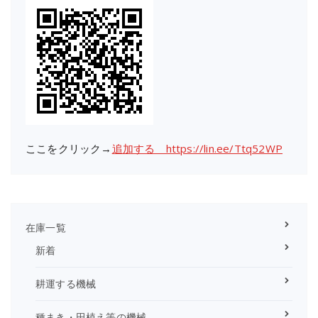
ここをクリック→
追加する https://lin.ee/Ttq52WP
在庫一覧
新着
耕運する機械
種まき・田植え等の機械