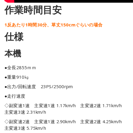
作業時間目安
1反あたり1時間30分、草丈150cmぐらいの場合
仕様
本機
●全長2855ｍｍ
●重量910㎏
●出力/回転速度 23PS/2500rpm
●走行速度
◇副変速1速 主変速1速 1.17km/h 主変速2速 1.71km/h
主変速3速 2.31km/h
◇副変速2速 主変速1速 2.90km/h 主変速2速 4.25km/h
主変速3速 5.75km/h