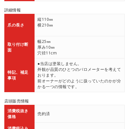
詳細情報
縦110㎜
爪の長さ
横210㎜
幅25㎜
取り付け断
厚み10㎜
面
穴径11cm
●当店は塗装しません。
外観が品質のひとつのバロメーターを考えて
特記、補足
おります。
事項
前オーナーがどのように扱っていたのかが分
かる一つの情報です。
店頭販売情報
消費税抜き
売約済
価格
消費税込み