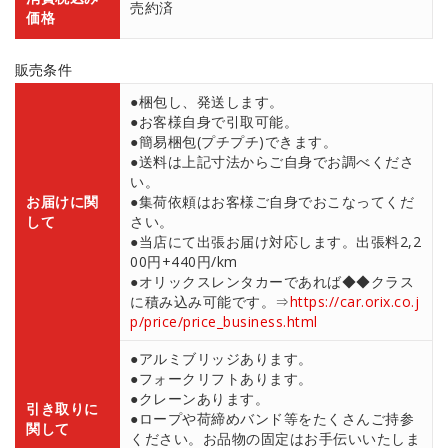
売約済
価格
販売条件
●梱包し、発送します。
●お客様自身で引取可能。
●簡易梱包(プチプチ)できます。
●送料は上記寸法からご自身でお調べくださ
い。
お届けに関
●集荷依頼はお客様ご自身でおこなってくだ
して
さい。
●当店にて出張お届け対応します。出張料2,2
00円+440円/km
●オリックスレンタカーであれば◆◆クラス
に積み込み可能です。⇒
https://car.orix.co.j
p/price/price_business.html
●アルミブリッジあります。
●フォークリフトあります。
●クレーンあります。
引き取りに
●ロープや荷締めバンド等をたくさんご持参
関して
ください。お品物の固定はお手伝いいたしま