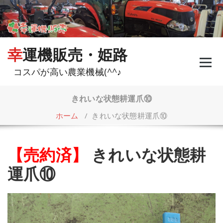
コ
ン
テ
ン
ツ
幸運機販売・姫路
へ
ス
コスパが高い農業機械(^^♪
キ
ッ
プ
きれいな状態耕運爪⑩
ホーム
/
きれいな状態耕運爪⑩
【売約済】
きれいな状態耕
運爪⑩