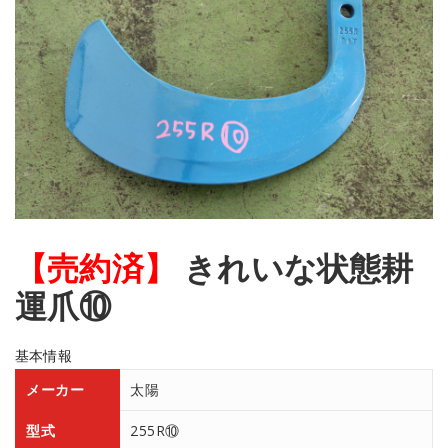
【売約済】
きれいな状態耕
運爪⑩
基本情報
メーカー
太陽
型式
255R⑩