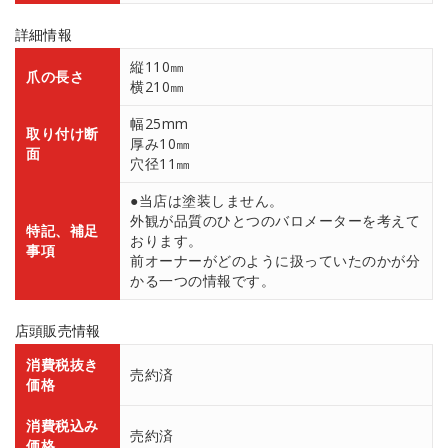
詳細情報
縦110㎜
爪の長さ
横210㎜
幅25mm
取り付け断
厚み10㎜
面
穴径11㎜
●当店は塗装しません。
外観が品質のひとつのバロメーターを考えて
特記、補足
おります。
事項
前オーナーがどのように扱っていたのかが分
かる一つの情報です。
店頭販売情報
消費税抜き
売約済
価格
消費税込み
売約済
価格