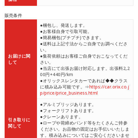
販売条件
●梱包し、発送します。
●お客様自身で引取可能。
●簡易梱包(プチプチ)できます。
●送料は上記寸法からご自身でお調べくださ
い。
お届けに関
●集荷依頼はお客様ご自身でおこなってくだ
して
さい。
●当店にて出張お届け対応します。出張料2,2
00円+440円/km
●オリックスレンタカーであれば◆◆クラス
に積み込み可能です。⇒
https://car.orix.co.j
p/price/price_business.html
●アルミブリッジあります。
●フォークリフトあります。
●クレーンあります。
引き取りに
●ロープや荷締めバンド等をたくさんご持参
関して
ください。お品物の固定はお手伝いいたしま
す。積み込みについてはご安心くださいませ