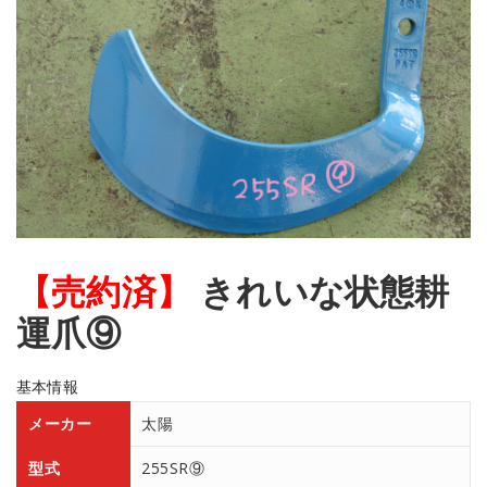
【売約済】
きれいな状態耕
運爪⑨
基本情報
メーカー
太陽
型式
255SR⑨