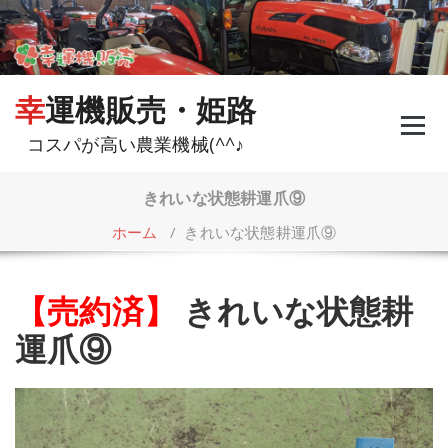
コ
ン
テ
ン
ツ
幸運機販売・姫路
へ
ス
コスパが高い農業機械(^^♪
キ
ッ
プ
きれいな状態耕運爪⑨
ホーム
/
きれいな状態耕運爪⑨
【売約済】
きれいな状態耕
運爪⑨