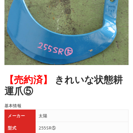
【売約済】
きれいな状態耕
運爪⑤
基本情報
メーカー
太陽
型式
255SR⑤