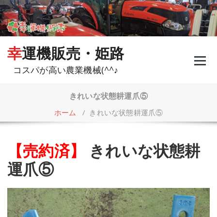
コ
ン
テ
ン
ツ
幸運機販売・姫路
へ
ス
コスパが高い農業機械(^^♪
キ
ッ
プ
きれいな状態耕運爪⑤
ホーム
/
きれいな状態耕運爪⑤
【売約済】
きれいな状態耕
運爪⑤