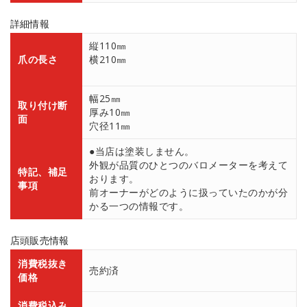
詳細情報
縦110㎜
爪の長さ
横210㎜
幅25㎜
取り付け断
厚み10㎜
面
穴径11㎜
●当店は塗装しません。
外観が品質のひとつのバロメーターを考えて
特記、補足
おります。
事項
前オーナーがどのように扱っていたのかが分
かる一つの情報です。
店頭販売情報
消費税抜き
売約済
価格
消費税込み