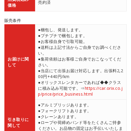
売約済
価格
販売条件
●梱包し、発送します。
●プチプチで梱包します。
●お客様自身で引取可能。
●送料は上記寸法からご自身でお調べくださ
い。
お届けに関
●集荷依頼はお客様ご自身でおこなってくだ
して
さい。
●当店にて出張お届け対応します。出張料2,2
00円+440円/km
●オリックスレンタカーであれば◆◆クラス
に積み込み可能です。⇒
https://car.orix.co.j
p/price/price_business.html
●アルミブリッジあります。
●フォークリフトあります。
●クレーンあります。
引き取りに
●ロープや荷締めバンド等をたくさんご持参
関して
ください。お品物の固定はお手伝いいたしま