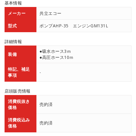
基本情報
メーカー
共立エコー
型式
ポンプAHP-35 エンジンGM131L
詳細情報
●吸水ホース3ｍ
装備
●高圧ホース10ｍ
特記、補足
-
事項
店頭販売情報
消費税抜き
売約済
価格
消費税込み
売約済
価格