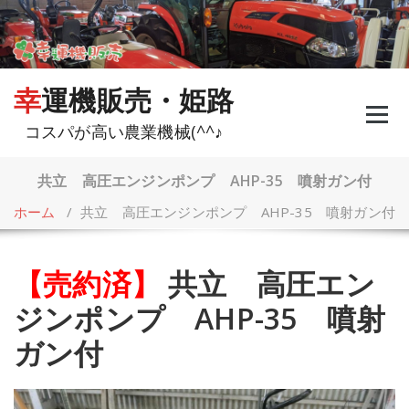
コ
ン
テ
ン
ツ
幸運機販売・姫路
へ
ス
コスパが高い農業機械(^^♪
キ
ッ
プ
共立 高圧エンジンポンプ AHP-35 噴射ガン付
ホーム
/
共立 高圧エンジンポンプ AHP-35 噴射ガン付
【売約済】
共立 高圧エン
ジンポンプ AHP-35 噴射
ガン付