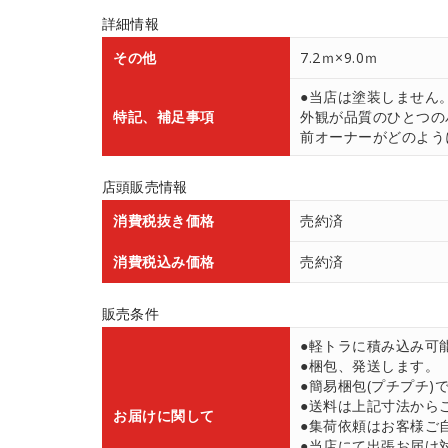
詳細情報
その他
7.2ｍ×9.0ｍ
●当店は塗装しません
特記、補足事項
外観が品質のひとつの
前オーナーがどのよう
店頭販売情報
消費税抜き価格
売約済
消費税込み価格
売約済
販売条件
●軽トラに積み込み可
●梱包、発送します。
●簡易梱包(プチプチ)
●送料は上記寸法から
お届けに関して
●集荷依頼はお客様ご
●当店にて出張お届け対応