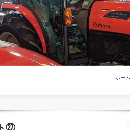
ホー
ト㉗