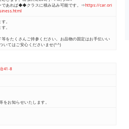
ーであれば◆◆クラスに積み込み可能です。⇒
https://car.ori
usiness.html
ます。
ます。
ド等をたくさんご持参ください。お品物の固定はお手伝いい
いてはご安心くださいませ(^^)
41-8
等をお知らせいたします。