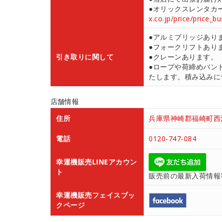
●オリックスレンタカ
x.co.jp/price/price_b
●アルミブリッジあり
●フォークリフトあり
引き取りに関して
●クレーンあります。
●ロープや荷締めバン
たします。積み込みにつ
店舗情報
住所
兵庫県神崎郡福崎町西治
電話
0120-747-084
幸運機販売LINEアカウン
ト
販売前の最新入荷情報
幸運機販売フェイスブッ
クページ