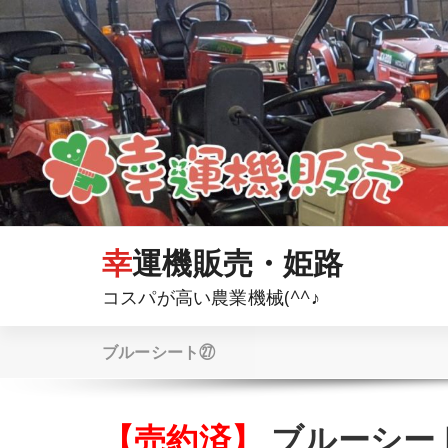
コ
ン
テ
ン
ツ
へ
ス
キ
ッ
プ
幸運機販売・姫路
コスパが高い農業機械(^^♪
ブルーシート㉗
【売約済】
ブルーシー