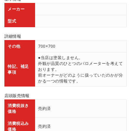
メーカー
型式
詳細情報
その他
700×700
●当店は塗装しません。
外観が品質のひとつのバロメーターを考えて
特記、補足
おります。
事項
前オーナーがどのように扱っていたのかが分
かる一つの情報です。
店頭販売情報
消費税抜き
売約済
価格
消費税込み
売約済
価格