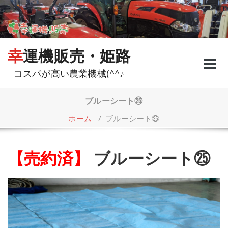
コ
ン
テ
ン
ツ
幸運機販売・姫路
へ
ス
コスパが高い農業機械(^^♪
キ
ッ
プ
ブルーシート㉕
ホーム
/
ブルーシート㉕
【売約済】
ブルーシート㉕