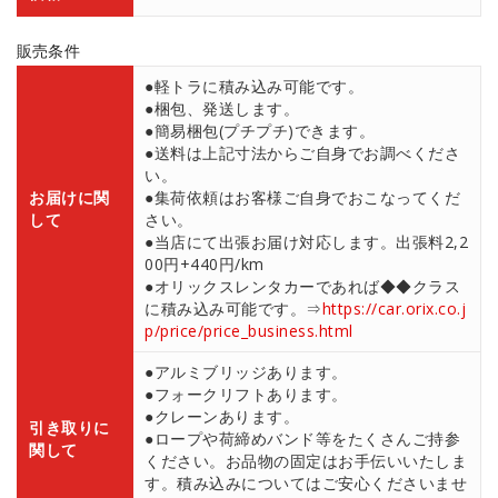
販売条件
●軽トラに積み込み可能です。
●梱包、発送します。
●簡易梱包(プチプチ)できます。
●送料は上記寸法からご自身でお調べくださ
い。
お届けに関
●集荷依頼はお客様ご自身でおこなってくだ
して
さい。
●当店にて出張お届け対応します。出張料2,2
00円+440円/km
●オリックスレンタカーであれば◆◆クラス
に積み込み可能です。⇒
https://car.orix.co.j
p/price/price_business.html
●アルミブリッジあります。
●フォークリフトあります。
●クレーンあります。
引き取りに
●ロープや荷締めバンド等をたくさんご持参
関して
ください。お品物の固定はお手伝いいたしま
す。積み込みについてはご安心くださいませ