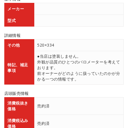
メーカー
型式
詳細情報
その他
520×334
●当店は塗装しません。
外観が品質のひとつのバロメーターを考えて
特記、補足
おります。
事項
前オーナーがどのように扱っていたのかが分
かる一つの情報です。
店頭販売情報
消費税抜き
売約済
価格
消費税込み
売約済
価格