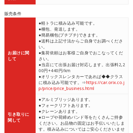
販売条件
●軽トラに積み込み可能です。
●梱包、発送します。
●簡易梱包(プチプチ)できます。
●送料は上記寸法からご自身でお調べくださ
い。
お届けに関
●集荷依頼はお客様ご自身でおこなってくだ
して
さい。
●当店にて出張お届け対応します。出張料2,2
00円+440円/km
●オリックスレンタカーであれば◆◆クラス
に積み込み可能です。⇒
https://car.orix.co.j
p/price/price_business.html
●アルミブリッジあります。
●フォークリフトあります。
●クレーンあります。
引き取りに
●ロープや荷締めバンド等をたくさんご持参
関して
ください。お品物の固定はお手伝いいたしま
す。積み込みについてはご安心くださいませ