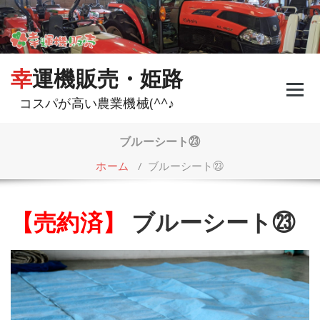
コ
ン
テ
ン
ツ
幸運機販売・姫路
へ
ス
コスパが高い農業機械(^^♪
キ
ッ
プ
ブルーシート㉓
ホーム
/
ブルーシート㉓
【売約済】
ブルーシート㉓