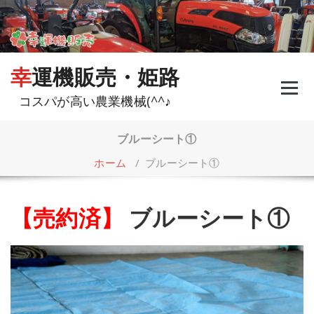
コ
ン
テ
ン
ツ
幸運機販売・姫路
へ
ス
コスパが高い農業機械(^^♪
キ
ッ
プ
ブルーシート①
ホーム
/
ブルーシート①
【売約済】
ブルーシート①