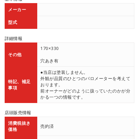
メーカー
型式
詳細情報
170×330
その他
穴あき有
●当店は塗装しません。
外観が品質のひとつのバロメーターを考えて
特記、補足
おります。
事項
前オーナーがどのように扱っていたのかが分
かる一つの情報です。
店頭販売情報
消費税抜き
売約済
価格