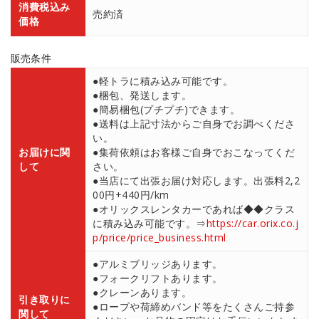
消費税込み
売約済
価格
販売条件
●軽トラに積み込み可能です。
●梱包、発送します。
●簡易梱包(プチプチ)できます。
●送料は上記寸法からご自身でお調べくださ
い。
お届けに関
●集荷依頼はお客様ご自身でおこなってくだ
して
さい。
●当店にて出張お届け対応します。出張料2,2
00円+440円/km
●オリックスレンタカーであれば◆◆クラス
に積み込み可能です。⇒
https://car.orix.co.j
p/price/price_business.html
●アルミブリッジあります。
●フォークリフトあります。
●クレーンあります。
引き取りに
●ロープや荷締めバンド等をたくさんご持参
関して