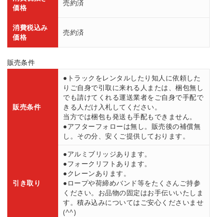
売約済
価格
消費税込み
売約済
価格
販売条件
●トラックをレンタルしたり知人に依頼した
りご自身で引取に来れる人または、梱包無し
でも請けてくれる運送業者をご自身で手配で
販売条件
きる人だけ入札してください。
当方では梱包も発送も手配もできません。
●アフターフォローは無し。販売後の補償無
し。その分、安くご提供しております。
●アルミブリッジあります。
●フォークリフトあります。
●クレーンあります。
引き取り
●ロープや荷締めバンド等をたくさんご持参
ください。お品物の固定はお手伝いいたしま
す。積み込みについてはご安心くださいませ
(^^)