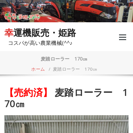
コ
ン
テ
ン
ツ
幸運機販売・姫路
へ
ス
コスパが高い農業機械(^^♪
キ
ッ
プ
麦踏ローラー 170㎝
ホーム
/
麦踏ローラー 170㎝
【売約済】
麦踏ローラー 1
70㎝