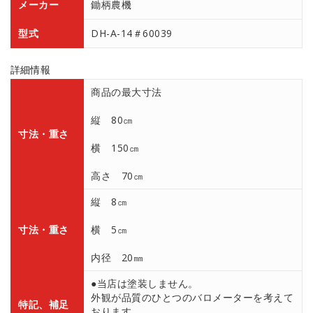
メーカー
鋤柄農機
型式
DH-A-14＃60039
詳細情報
商品の最大寸法
縦 80㎝
寸法・重さ
横 150㎝
高さ 70㎝
縦 8㎝
寸法・重さ
横 5㎝
内径 20㎜
●当店は塗装しません。
外観が品質のひとつのバロメーターを考えて
特記、補足
おります。