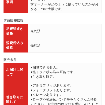
事項
前オーナーがどのように扱っていたのかが分
かる一つの情報です。
店頭販売情報
消費税抜き
売約済
価格
消費税込み
売約済
価格
販売条件
●梱包できません。
お届けに関
●軽トラに積み込み可能です。
して
●引き取り限定。
●アルミブリッジあります。
●フォークリフトあります。
●クレーンあります。
引き取りに
●ロープや荷締めバンド等をたくさんご持参
関して
ください。お品物の固定はお手伝いいたしま