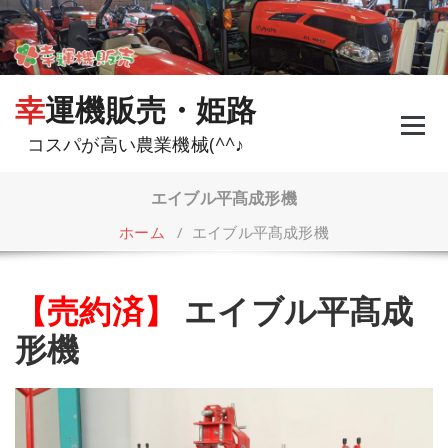
コ
ン
テ
ン
ツ
幸運機販売・姫路
へ
ス
コスパが高い農業機械(^^♪
キ
ッ
プ
エイブル平髙成形機
ホーム
/
エイブル平髙成形機
【売約済】
エイブル平髙成
形機