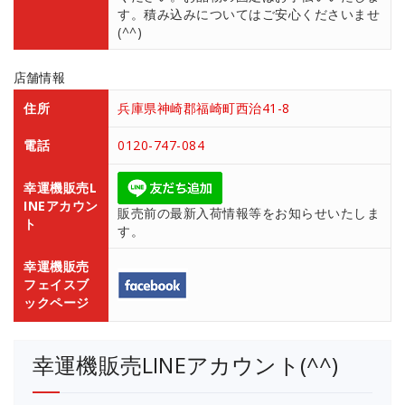
す。積み込みについてはご安心くださいませ
(^^)
店舗情報
住所
兵庫県神崎郡福崎町西治41-8
電話
0120-747-084
幸運機販売L
INEアカウン
販売前の最新入荷情報等をお知らせいたしま
ト
す。
幸運機販売
フェイスブ
ックページ
幸運機販売LINEアカウント(^^)