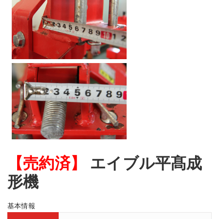
【売約済】
エイブル平髙成
形機
基本情報