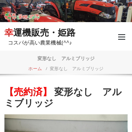
コ
ン
テ
ン
ツ
幸運機販売・姫路
へ
ス
コスパが高い農業機械(^^♪
キ
ッ
プ
変形なし アルミブリッジ
ホーム
/
変形なし アルミブリッジ
【売約済】
変形なし アル
ミブリッジ