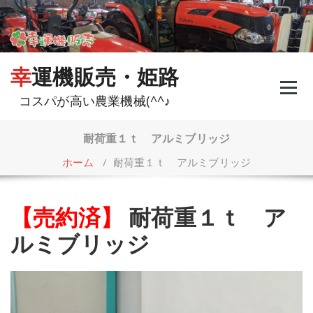
コ
ン
テ
ン
ツ
幸運機販売・姫路
へ
ス
コスパが高い農業機械(^^♪
キ
ッ
プ
耐荷重１ｔ アルミブリッジ
ホーム
/
耐荷重１ｔ アルミブリッジ
【売約済】
耐荷重１ｔ ア
ルミブリッジ