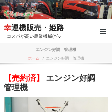
コ
ン
テ
ン
ツ
幸運機販売・姫路
へ
ス
コスパが高い農業機械(^^♪
キ
ッ
プ
エンジン好調 管理機
ホーム
/
エンジン好調 管理機
【売約済】
エンジン好調
管理機