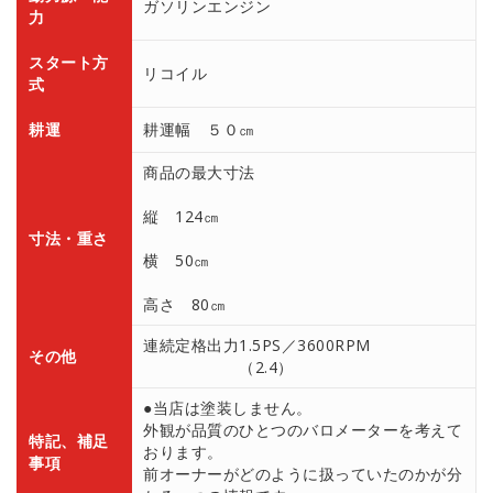
ガソリンエンジン
力
スタート方
リコイル
式
耕運
耕運幅 ５０㎝
商品の最大寸法
縦 124㎝
寸法・重さ
横 50㎝
高さ 80㎝
連続定格出力1.5PS／3600RPM
その他
（2.4）
●当店は塗装しません。
外観が品質のひとつのバロメーターを考えて
特記、補足
おります。
事項
前オーナーがどのように扱っていたのかが分