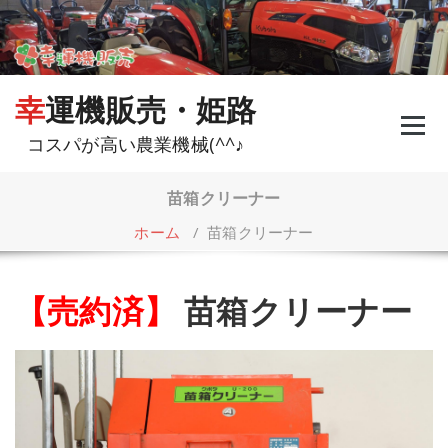
コ
ン
テ
ン
ツ
幸運機販売・姫路
へ
ス
コスパが高い農業機械(^^♪
キ
ッ
プ
苗箱クリーナー
ホーム
/
苗箱クリーナー
【売約済】
苗箱クリーナー