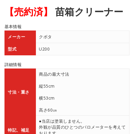
【売約済】
苗箱クリーナー
基本情報
メーカー
クボタ
型式
U200
詳細情報
商品の最大寸法
縦55cm
寸法・重さ
横53cm
高さ60㎝
●当店は塗装しません。
外観が品質のひとつのバロメーターを考えて
特記、補足
おります。