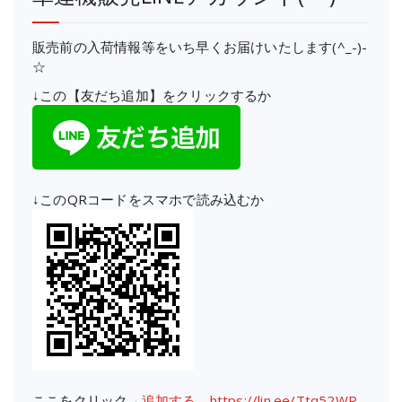
販売前の入荷情報等をいち早くお届けいたします(^_-)-
☆
↓この【友だち追加】をクリックするか
↓このQRコードをスマホで読み込むか
ここをクリック→
追加する https://lin.ee/Ttq52WP