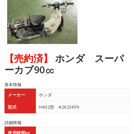
【売約済】
ホンダ スーパ
ーカブ90㏄
基本情報
メーカー
ホンダ
型式
HA02型 #2625699
詳細情報
使用時間or