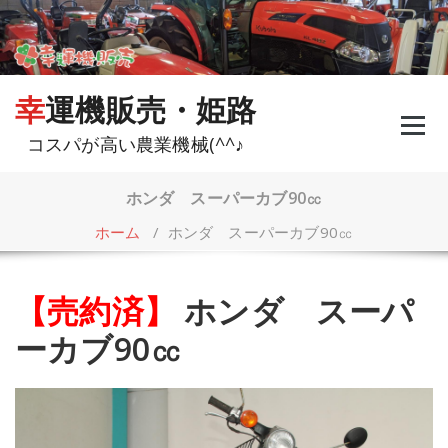
コ
ン
テ
ン
ツ
幸運機販売・姫路
へ
ス
コスパが高い農業機械(^^♪
キ
ッ
プ
ホンダ スーパーカブ90㏄
ホーム
/
ホンダ スーパーカブ90㏄
【売約済】
ホンダ スーパ
ーカブ90㏄