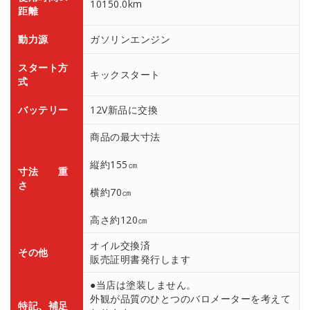
10150.0km
距離
動力源
ガソリンエンジン
スタート方
キックスタート
式
バッテリー
12V新品に交換
商品の最大寸法
縦約155㎝
寸法 重
さ
横約70㎝
高さ約120㎝
オイル交換済
その他
販売証明書発行します
●当店は塗装しません。
外観が品質のひとつのバロメーターを考えて
特記、補足