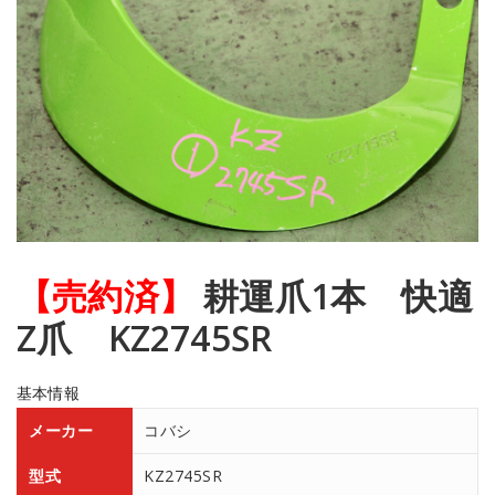
【売約済】
耕運爪1本 快適
Z爪 KZ2745SR
基本情報
メーカー
コバシ
型式
KZ2745SR