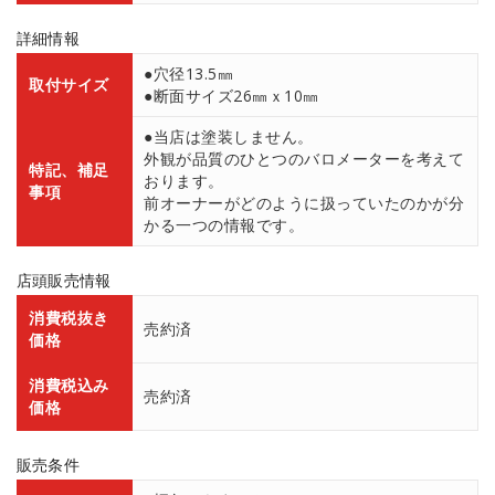
詳細情報
●穴径13.5㎜
取付サイズ
●断面サイズ26㎜ｘ10㎜
●当店は塗装しません。
外観が品質のひとつのバロメーターを考えて
特記、補足
おります。
事項
前オーナーがどのように扱っていたのかが分
かる一つの情報です。
店頭販売情報
消費税抜き
売約済
価格
消費税込み
売約済
価格
販売条件