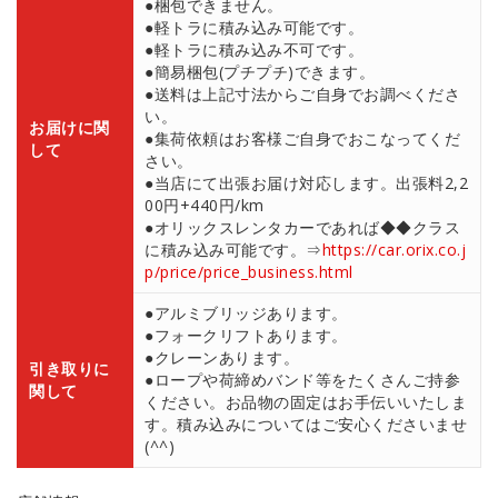
●梱包できません。
●軽トラに積み込み可能です。
●軽トラに積み込み不可です。
●簡易梱包(プチプチ)できます。
●送料は上記寸法からご自身でお調べくださ
い。
お届けに関
●集荷依頼はお客様ご自身でおこなってくだ
して
さい。
●当店にて出張お届け対応します。出張料2,2
00円+440円/km
●オリックスレンタカーであれば◆◆クラス
に積み込み可能です。⇒
https://car.orix.co.j
p/price/price_business.html
●アルミブリッジあります。
●フォークリフトあります。
●クレーンあります。
引き取りに
●ロープや荷締めバンド等をたくさんご持参
関して
ください。お品物の固定はお手伝いいたしま
す。積み込みについてはご安心くださいませ
(^^)