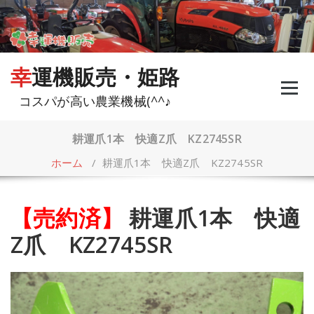
コ
ン
テ
ン
ツ
幸運機販売・姫路
へ
ス
コスパが高い農業機械(^^♪
キ
ッ
プ
耕運爪1本 快適Z爪 KZ2745SR
ホーム
/
耕運爪1本 快適Z爪 KZ2745SR
【売約済】
耕運爪1本 快適
Z爪 KZ2745SR