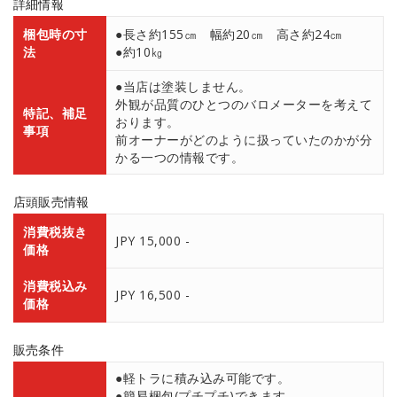
詳細情報
梱包時の寸
●長さ約155㎝ 幅約20㎝ 高さ約24㎝
法
●約10㎏
●当店は塗装しません。
外観が品質のひとつのバロメーターを考えて
特記、補足
おります。
事項
前オーナーがどのように扱っていたのかが分
かる一つの情報です。
店頭販売情報
消費税抜き
JPY 15,000 -
価格
消費税込み
JPY 16,500 -
価格
販売条件
●軽トラに積み込み可能です。
●簡易梱包(プチプチ)できます。