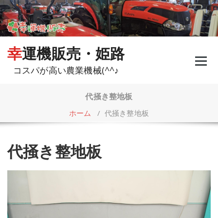
コ
ン
テ
ン
ツ
幸運機販売・姫路
へ
ス
コスパが高い農業機械(^^♪
キ
ッ
プ
代掻き整地板
ホーム
/
代掻き整地板
代掻き整地板