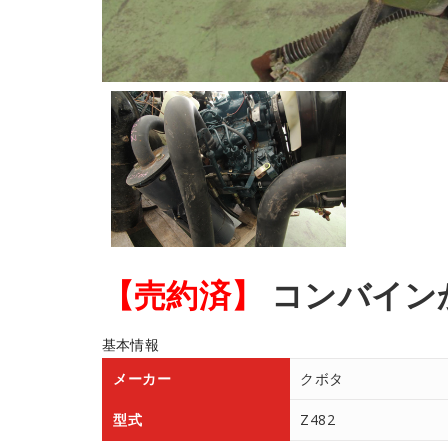
【売約済】
コンバイン
基本情報
メーカー
クボタ
型式
Z482