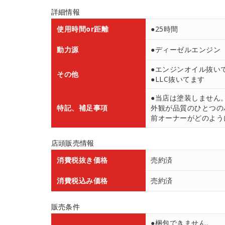
詳細情報
使用時間or距離
●25時間
動力源
●ディーゼルエンジン 
●エンジンオイル抜い
その他
●LLC抜いてます
●当店は塗装しません
特記、補足事項
外観が品質のひとつの
前オーナーがどのよう
店頭販売情報
消費税抜き価格
売約済
消費税込み価格
売約済
販売条件
●梱包できません。