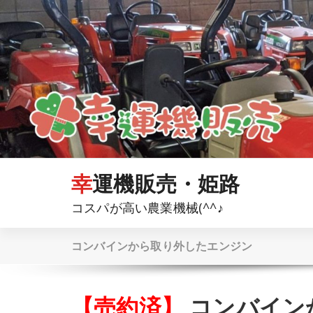
コ
ン
テ
ン
ツ
へ
ス
キ
ッ
プ
幸運機販売・姫路
コスパが高い農業機械(^^♪
コンバインから取り外したエンジン
【売約済】
コンバイン