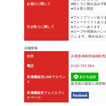
お届けに関して
●軽トラに積み込み可
●引き取り限定
●アルミブリッジあり
●フォークリフトあり
引き取りに関して
●クレーンあります。
●ロープや荷締めバン
たします。積み込みにつ
店舗情報
住所
兵庫県神崎郡福崎町西治
電話
0120-747-084
幸運機販売LINEアカウン
ト
販売前の最新入荷情報
幸運機販売フェイスブッ
クページ