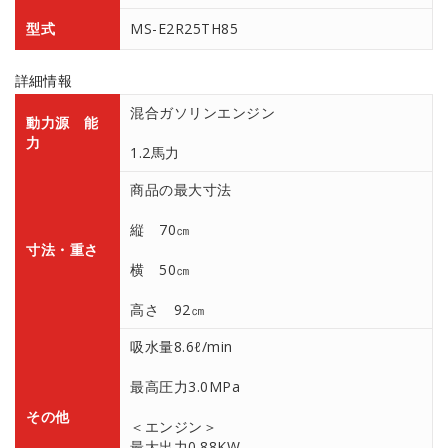
型式
MS-E2R25TH85
詳細情報
混合ガソリンエンジン
動力源 能
力
1.2馬力
商品の最大寸法
縦 70㎝
寸法・重さ
横 50㎝
高さ 92㎝
吸水量8.6ℓ/min
最高圧力3.0MPa
その他
＜エンジン＞
最大出力0.88KW