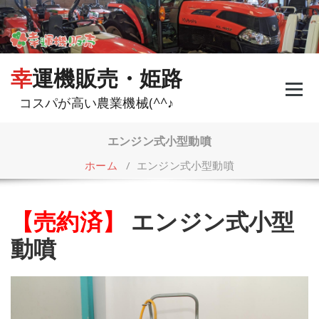
コ
ン
テ
ン
ツ
幸運機販売・姫路
へ
ス
コスパが高い農業機械(^^♪
キ
ッ
プ
エンジン式小型動噴
ホーム
/
エンジン式小型動噴
【売約済】
エンジン式小型
動噴