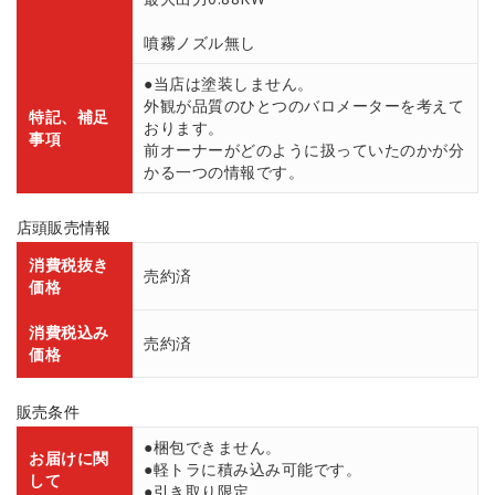
噴霧ノズル無し
●当店は塗装しません。
外観が品質のひとつのバロメーターを考えて
特記、補足
おります。
事項
前オーナーがどのように扱っていたのかが分
かる一つの情報です。
店頭販売情報
消費税抜き
売約済
価格
消費税込み
売約済
価格
販売条件
●梱包できません。
お届けに関
●軽トラに積み込み可能です。
して
●引き取り限定。