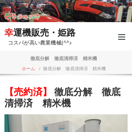
コ
ン
テ
ン
ツ
幸運機販売・姫路
へ
ス
コスパが高い農業機械(^^♪
キ
ッ
プ
徹底分解 徹底清掃済 精米機
ホーム
/
徹底分解 徹底清掃済 精米機
【売約済】
徹底分解 徹底
清掃済 精米機