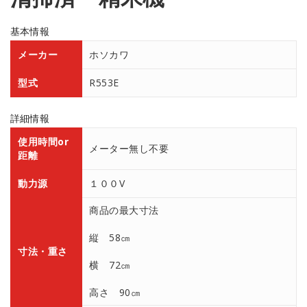
基本情報
メーカー
ホソカワ
型式
R553E
詳細情報
使用時間or
メーター無し不要
距離
動力源
１００V
商品の最大寸法
縦 58㎝
寸法・重さ
横 72㎝
高さ 90㎝