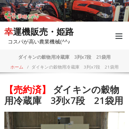
コ
ン
テ
ン
ツ
幸運機販売・姫路
へ
ス
コスパが高い農業機械(^^♪
キ
ッ
プ
ダイキンの穀物用冷蔵庫 3列x7段 21袋用
ホーム
/
ダイキンの穀物用冷蔵庫 3列x7段 21袋用
【売約済】
ダイキンの穀物
用冷蔵庫 3列x7段 21袋用