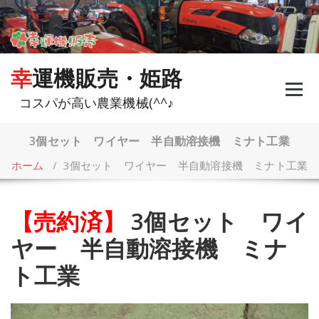
コ
ン
テ
ン
ツ
幸運機販売・姫路
へ
ス
コスパが高い農業機械(^^♪
キ
ッ
プ
3個セット ワイヤー 半自動溶接機 ミナト工業
ホーム
/
3個セット ワイヤー 半自動溶接機 ミナト工業
【売約済】
3個セット ワイ
ヤー 半自動溶接機 ミナ
ト工業