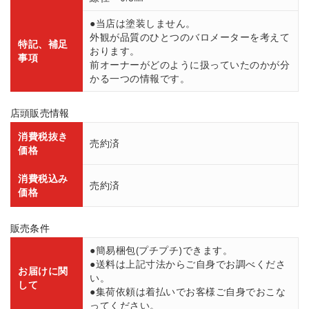
●当店は塗装しません。
外観が品質のひとつのバロメーターを考えて
特記、補足
おります。
事項
前オーナーがどのように扱っていたのかが分
かる一つの情報です。
店頭販売情報
消費税抜き
売約済
価格
消費税込み
売約済
価格
販売条件
●簡易梱包(プチプチ)できます。
●送料は上記寸法からご自身でお調べくださ
お届けに関
い。
して
●集荷依頼は着払いでお客様ご自身でおこな
ってください。