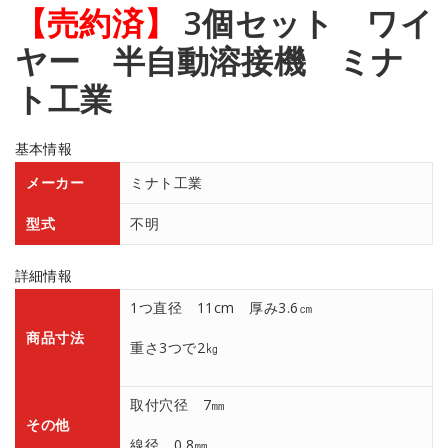
【売約済】
3個セット ワイ
ヤー 半自動溶接機 ミナ
ト工業
基本情報
メーカー
ミナト工業
型式
不明
詳細情報
1つ直径 11cm 厚み3.6㎝
商品寸法
重さ3つで2㎏
取付穴径 7㎜
その他
線径 0.8㎜