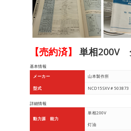
【売約済】
単相200V
基本情報
メーカー
山本製作所
型式
NCD15SXV＃503873
詳細情報
単相200V
動力源 能力
灯油