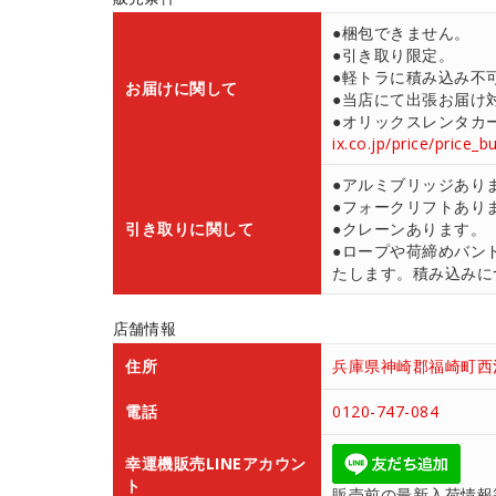
●梱包できません。
●引き取り限定。
●軽トラに積み込み不
お届けに関して
●当店にて出張お届け対応
●オリックスレンタカ
ix.co.jp/price/price_b
●アルミブリッジあり
●フォークリフトあり
引き取りに関して
●クレーンあります。
●ロープや荷締めバン
たします。積み込みにつ
店舗情報
住所
兵庫県神崎郡福崎町西治
電話
0120-747-084
幸運機販売LINEアカウン
ト
販売前の最新入荷情報