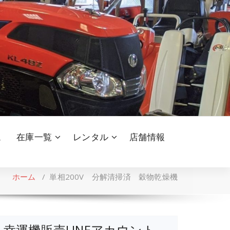
ム
在庫一覧
レンタル
店舗情報
ホーム
/
単相200V 分解清掃済 穀物乾燥機
幸運機販売LINEアカウント