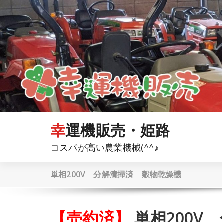
コ
ン
テ
ン
ツ
へ
ス
キ
ッ
プ
幸運機販売・姫路
コスパが高い農業機械(^^♪
単相200V 分解清掃済 穀物乾燥機
【売約済】
単相200V