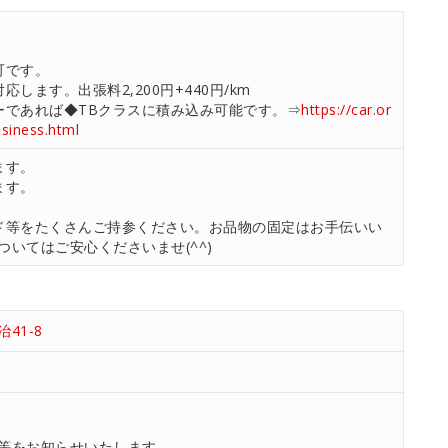
可です。
します。出張料2,200円+440円/km
ーであれば◆TBクラスに積み込み可能です。⇒
https://car.or
usiness.html
ます。
ます。
ド等をたくさんご持参ください。お品物の固定はお手伝いい
いてはご安心くださいませ(^^)
41-8
等をお知らせいたします。