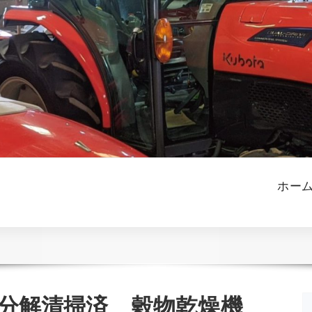
ホー
 分解清掃済 穀物乾燥機