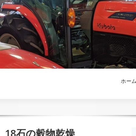
ホー
 18石の穀物乾燥