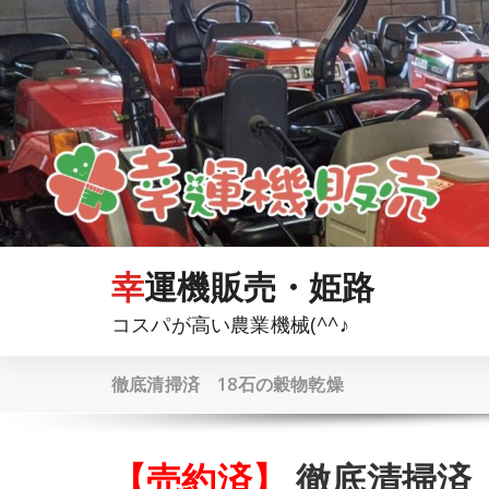
コ
ン
テ
ン
ツ
へ
ス
キ
ッ
プ
幸運機販売・姫路
コスパが高い農業機械(^^♪
徹底清掃済 18石の穀物乾燥
【売約済】
徹底清掃済