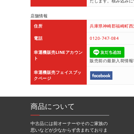
たします。積み込みにつ
店舗情報
住所
兵庫県神崎郡福崎町西治
電話
0120-747-084
幸運機販売LINEアカウン
ト
販売前の最新入荷情報
幸運機販売フェイスブッ
クページ
商品について
中古品には前オーナーやそのご家族の
思いなどが少なからず含まれておりま