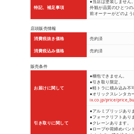
●当店は塗装しません
特記、補足事項
外観が品質のひとつの
前オーナーがどのよう
店頭販売情報
消費税抜き価格
売約済
消費税込み価格
売約済
販売条件
●梱包できません。
●引き取り限定。
お届けに関して
●軽トラに積み込み不
●オリックスレンタカ
ix.co.jp/price/price_b
●アルミブリッジあり
●フォークリフトあり
引き取りに関して
●クレーンあります。
●ロープや荷締めバン