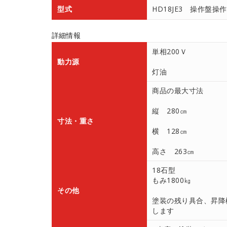
型式
HD18JE3 操作盤操作
詳細情報
単相200Ｖ
動力源
灯油
商品の最大寸法
縦 280㎝
寸法・重さ
横 128㎝
高さ 263㎝
18石型
もみ1800㎏
その他
塗装の残り具合、昇降
します