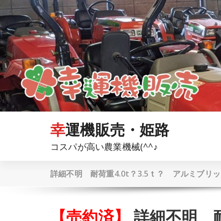
コ
ン
テ
ン
ツ
へ
ス
キ
ッ
プ
幸運機販売・姫路
コスパが高い農業機械(^^♪
詳細不明 耐荷重4.0t？3.5ｔ？ アルミブリ
【売約済】
詳細不明 耐