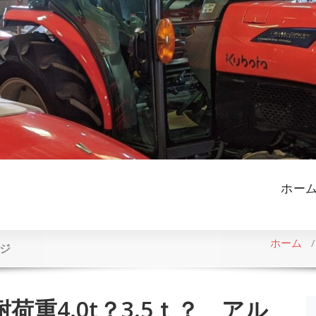
ホー
ホーム
ッジ
荷重4.0t？3.5ｔ？ アル