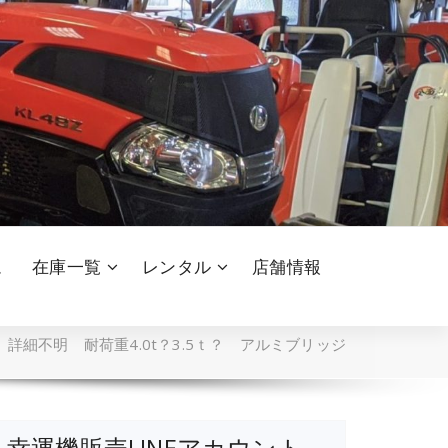
ム
在庫一覧
レンタル
店舗情報
/
詳細不明 耐荷重4.0t？3.5ｔ？ アルミブリッジ
幸運機販売LINEアカウント