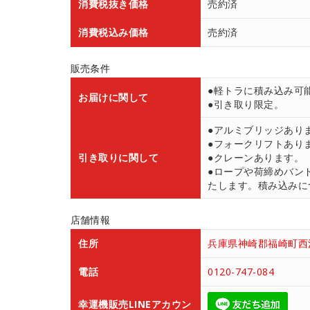
消費税抜き価格
売約済
消費税込み価格
売約済
販売条件
●軽トラに積み込み可
お届けに関して
●引き取り限定。
●アルミブリッジあり
●フォークリフトあり
引き取りに関して
●クレーンあります。
●ロープや荷締めバン
たします。積み込みにつ
店舗情報
住所
兵庫県神崎郡福崎町西治
電話
0120-747-084
幸運機販売LINEアカウン