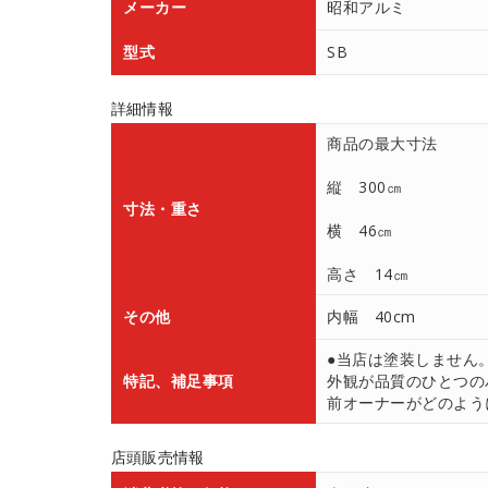
メーカー
昭和アルミ
型式
SB
詳細情報
商品の最大寸法
縦 300㎝
寸法・重さ
横 46㎝
高さ 14㎝
その他
内幅 40cm
●当店は塗装しません
特記、補足事項
外観が品質のひとつの
前オーナーがどのよう
店頭販売情報