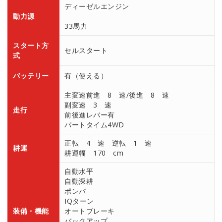
ディーゼルエンジン
動力源
33馬力
スタート方
セルスタート
式
バッテリー
有（使える）
主変速前進 8 速/後進 8 速
副変速 3 速
走行
前後進レバー有
パートタイム4WD
正転 4 速 逆転 1 速
耕運
耕運幅 170 cm
自動水平
自動深耕
ポンパ
IQターン
装備・機能
オートブレーキ
バックアップ