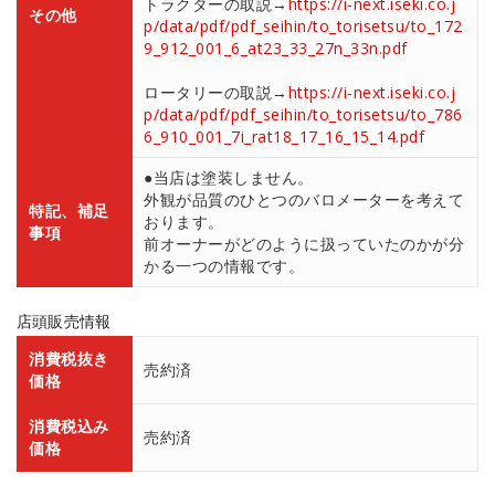
トラクターの取説→
https://i-next.iseki.co.j
その他
p/data/pdf/pdf_seihin/to_torisetsu/to_172
9_912_001_6_at23_33_27n_33n.pdf
ロータリーの取説→
https://i-next.iseki.co.j
p/data/pdf/pdf_seihin/to_torisetsu/to_786
6_910_001_7i_rat18_17_16_15_14.pdf
●当店は塗装しません。
外観が品質のひとつのバロメーターを考えて
特記、補足
おります。
事項
前オーナーがどのように扱っていたのかが分
かる一つの情報です。
店頭販売情報
消費税抜き
売約済
価格
消費税込み
売約済
価格