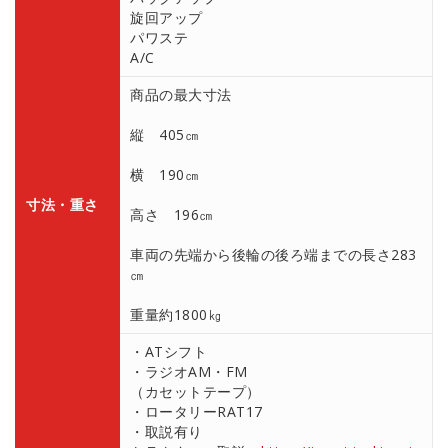
旋回アップ
パワステ
A/C
商品の最大寸法
縦 405㎝
横 190㎝
寸法・重さ
高さ 196㎝
車両の先端から後輪の後ろ端までの長さ283
㎝
重量約1800㎏
・ATシフト
・ラジオAM・FM
（カセットテープ）
・ロータリーRAT17
・取説有り