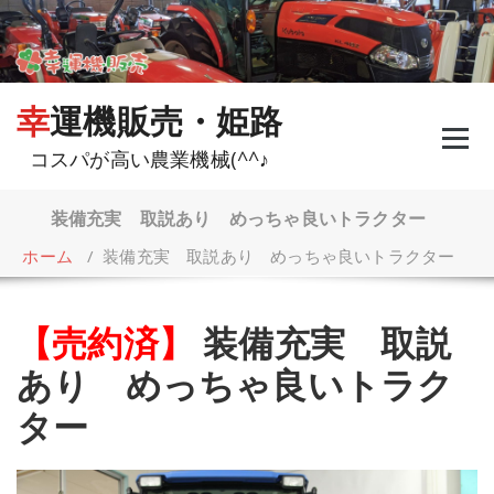
コ
ン
テ
ン
ツ
幸運機販売・姫路
へ
ス
コスパが高い農業機械(^^♪
キ
ッ
プ
装備充実 取説あり めっちゃ良いトラクター
ホーム
/
装備充実 取説あり めっちゃ良いトラクター
【売約済】
装備充実 取説
あり めっちゃ良いトラク
ター