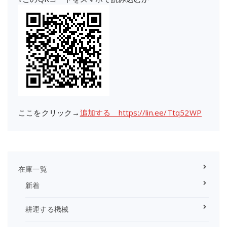
ここをクリック→
追加する https://lin.ee/Ttq52WP
在庫一覧
新着
耕運する機械