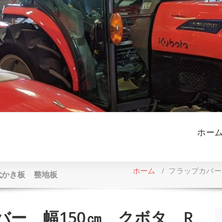
ホー
ホーム
/
フラップカバー
 代かき板 整地板
ー 幅150㎝ クボタ R