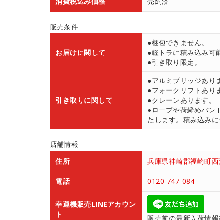
消費税込み価格
売約済
販売条件
●梱包できません。
お届けに関して
●軽トラに積み込み可
●引き取り限定。
●アルミブリッジあり
●フォークリフトあり
引き取りに関して
●クレーンあります。
●ロープや荷締めバン
たします。積み込みにつ
店舗情報
住所
兵庫県神崎郡福崎町西治
電話
0120-747-084
幸運機販売LINEアカウン
ト
販売前の最新入荷情報