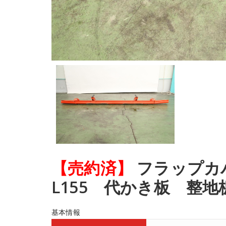
【売約済】
フラップカバ
L155 代かき板 整
基本情報