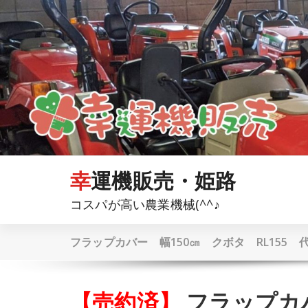
コ
ン
テ
ン
ツ
へ
ス
キ
ッ
プ
幸運機販売・姫路
コスパが高い農業機械(^^♪
フラップカバー 幅150㎝ クボタ RL155
【売約済】
フラップカバ