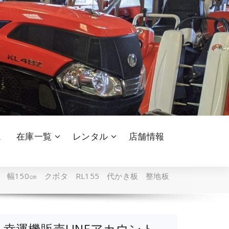
ム
在庫一覧
レンタル
店舗情報
 幅150㎝ クボタ RL155 代かき板 整地板
幸運機販売LINEアカウント