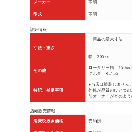
メーカー
不明
型式
不明
詳細情報
商品の最大寸法
寸法・重さ
幅 205㎝
ロータリー幅 150㎝
その他
クボタ RL155
●当店は塗装しません
特記、補足事項
外観が品質のひとつの
前オーナーがどのよう
店頭販売情報
消費税抜き価格
売約済