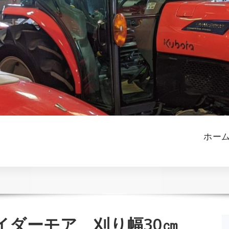
ホー
イダーモア 刈り幅30㎝