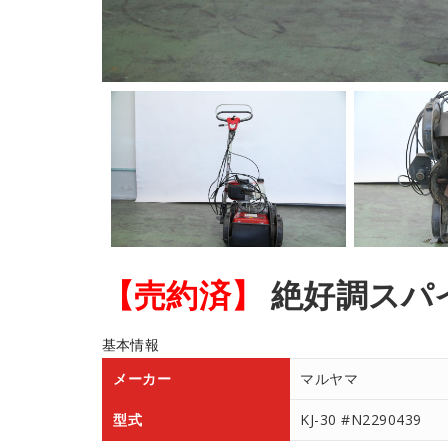
【売約済】
絶好調スパ
基本情報
メーカー
マルヤマ
型式
KJ-30 #N2290439