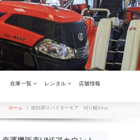
ム
在庫一覧
レンタル
店舗情報
ホーム
/
絶好調スパイダーモア 刈り幅30㎝
幸運機販売LINEアカウント