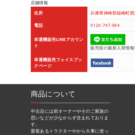
店舗情報
住所
兵庫県神崎郡福崎町西治
電話
0120-747-084
幸運機販売LINEアカウン
ト
販売前の最新入荷情報
幸運機販売フェイスブッ
クページ
商品について
中古品には前オーナーやそのご家族の
思いなどが少なからず含まれておりま
す。
愛着あるトラクターやから大事に使っ