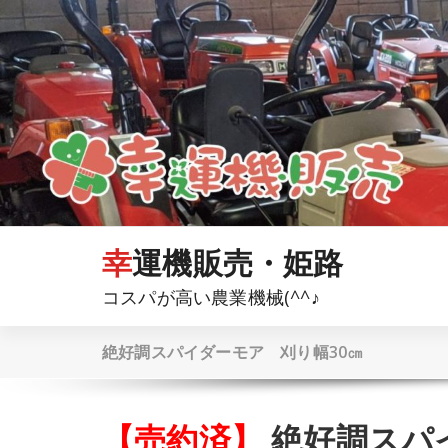
コ
ン
テ
ン
ツ
へ
ス
キ
ッ
プ
幸運機販売・姫路
コスパが高い農業機械(^^♪
絶好調スパイダーモア 刈り幅30㎝
【売約済】
絶好調スパ