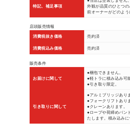
●当店は塗装しません
特記、補足事項
外観が品質のひとつの
前オーナーがどのよう
店頭販売情報
消費税抜き価格
売約済
消費税込み価格
売約済
販売条件
●梱包できません。
お届けに関して
●軽トラに積み込み可
●引き取り限定。
●アルミブリッジあり
●フォークリフトあり
引き取りに関して
●クレーンあります。
●ロープや荷締めバン
たします。積み込みにつ