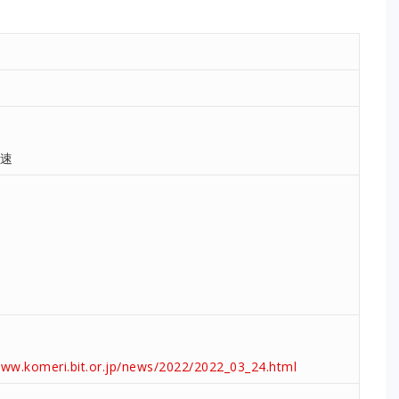
1速
www.komeri.bit.or.jp/news/2022/2022_03_24.html