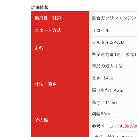
詳細情報
動力源 能力
混合ガソリンエンジン
スタート方式
リコイル
フルタイム4WD
走行
主変速前進1速 後進
商品の最大寸法
長さ164㎝
寸法・重さ
幅（奥行）46㎝
高さ 110㎝
刈幅30㎝
その他
参考ページ→
https://