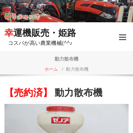
コ
ン
テ
ン
ツ
幸運機販売・姫路
へ
ス
コスパが高い農業機械(^^♪
キ
ッ
プ
動力散布機
ホーム
/
動力散布機
【売約済】
動力散布機