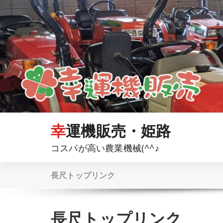
コ
ン
テ
ン
ツ
へ
ス
キ
ッ
プ
幸運機販売・姫路
コスパが高い農業機械(^^♪
長尺トップリンク
長尺トップリンク