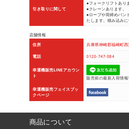
●フォークリフトあり
引き取りに関して
●クレーンあります。
●ロープや荷締めバン
たします。積み込みにつ
店舗情報
住所
兵庫県神崎郡福崎町西治
電話
0120-747-084
幸運機販売LINEアカウン
ト
販売前の最新入荷情報
幸運機販売フェイスブッ
クページ
商品について