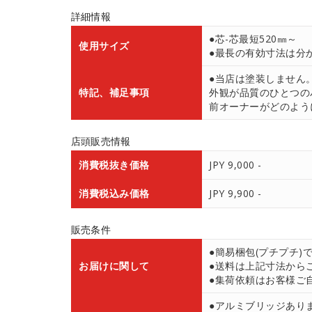
詳細情報
●芯-芯最短520㎜～
使用サイズ
●最長の有効寸法は分
●当店は塗装しません
特記、補足事項
外観が品質のひとつの
前オーナーがどのよう
店頭販売情報
消費税抜き価格
JPY 9,000 -
消費税込み価格
JPY 9,900 -
販売条件
●簡易梱包(プチプチ)
お届けに関して
●送料は上記寸法から
●集荷依頼はお客様ご
●アルミブリッジあり