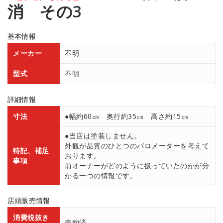
消 その3
基本情報
メーカー
不明
型式
不明
詳細情報
寸法
●幅約60㎝ 奥行約35㎝ 高さ約15㎝
●当店は塗装しません。
外観が品質のひとつのバロメーターを考えて
特記、補足
おります。
事項
前オーナーがどのように扱っていたのかが分
かる一つの情報です。
店頭販売情報
消費税抜き
売約済