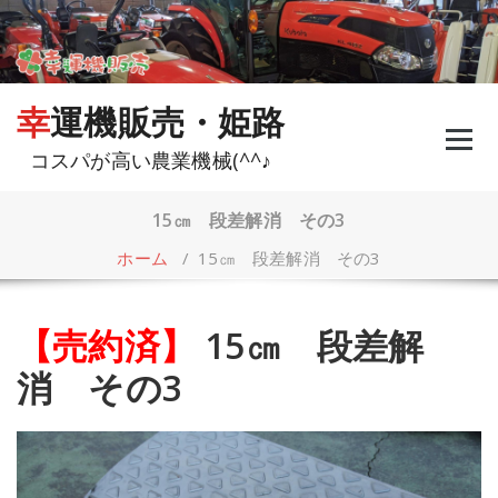
コ
ン
テ
ン
ツ
幸運機販売・姫路
へ
ス
コスパが高い農業機械(^^♪
キ
ッ
プ
15㎝ 段差解消 その3
ホーム
/
15㎝ 段差解消 その3
【売約済】
15㎝ 段差解
消 その3