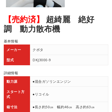
【売約済】
超綺麗 絶好
調 動力散布機
基本情報
メーカー
クボタ
型式
DKJ3000-9
詳細情報
動力源
●混合ガソリンエンジン
スタート方
●リコイル
式
箱寸法
●長さ約50㎝ 幅約46㎝ 高さ約63㎝