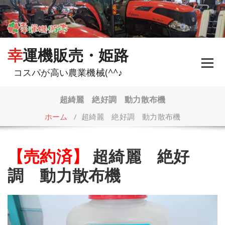
コ
ン
テ
ン
ツ
幸運機販売・姫路
へ
ス
コスパが高い農業機械(^^♪
キ
ッ
プ
超綺麗 絶好調 動力散布機
ホーム
/
超綺麗 絶好調 動力散布機
【売約済】
超綺麗 絶好
調 動力散布機