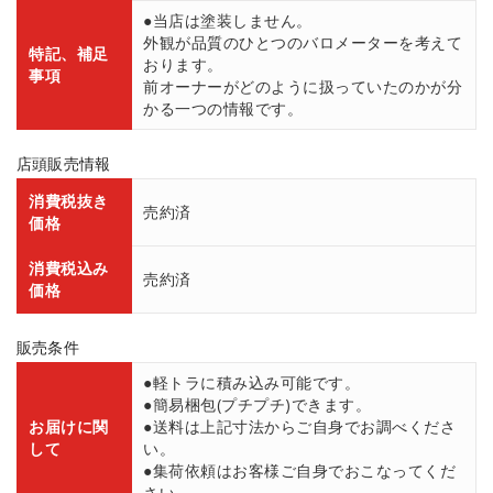
●当店は塗装しません。
外観が品質のひとつのバロメーターを考えて
特記、補足
おります。
事項
前オーナーがどのように扱っていたのかが分
かる一つの情報です。
店頭販売情報
消費税抜き
売約済
価格
消費税込み
売約済
価格
販売条件
●軽トラに積み込み可能です。
●簡易梱包(プチプチ)できます。
お届けに関
●送料は上記寸法からご自身でお調べくださ
して
い。
●集荷依頼はお客様ご自身でおこなってくだ
さい。