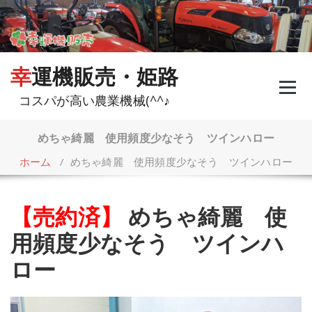
コ
ン
テ
ン
ツ
幸運機販売・姫路
へ
ス
コスパが高い農業機械(^^♪
キ
ッ
プ
めちゃ綺麗 使用頻度少なそう ツインハロー
ホーム
/
めちゃ綺麗 使用頻度少なそう ツインハロー
【売約済】
めちゃ綺麗 使
用頻度少なそう ツインハ
ロー