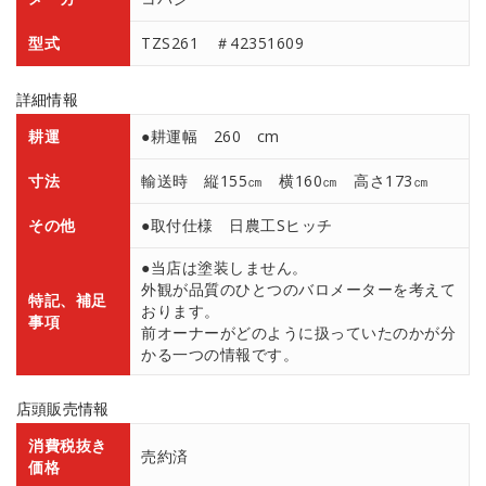
型式
TZS261 ＃42351609
詳細情報
耕運
●耕運幅 260 cm
寸法
輸送時 縦155㎝ 横160㎝ 高さ173㎝
その他
●取付仕様 日農工Sヒッチ
●当店は塗装しません。
外観が品質のひとつのバロメーターを考えて
特記、補足
おります。
事項
前オーナーがどのように扱っていたのかが分
かる一つの情報です。
店頭販売情報
消費税抜き
売約済
価格