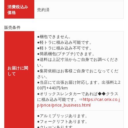
消費税込み
売約済
価格
販売条件
●梱包できません。
●軽トラに積み込み可能です。
●軽トラに積み込み不可です。
●簡易梱包(プチプチ)できます。
●送料は上記寸法からご自身でお調べくださ
い。
お届けに関
●集荷依頼はお客様ご自身でおこなってくだ
して
さい。
●当店にて出張お届け対応します。出張料2,2
00円+440円/km
●オリックスレンタカーであれば◆◆クラス
に積み込み可能です。⇒
https://car.orix.co.j
p/price/price_business.html
●アルミブリッジあります。
●フォークリフトあります。
●クレーンあります。