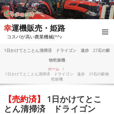
コ
ン
テ
ン
ツ
幸運機販売・姫路
へ
ス
コスパが高い農業機械(^^♪
キ
ッ
プ
1日かけてとことん清掃済 ドライゴン 遠赤 27石の穀
物乾燥機
ホーム
/
1日かけてとことん清掃済 ドライゴン 遠赤 27石の穀物
乾燥機
【売約済】
1日かけてとこ
とん清掃済 ドライゴン