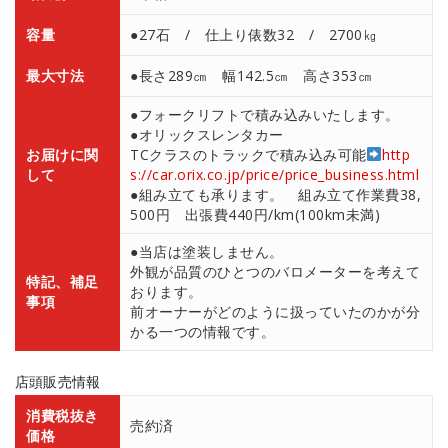
容量
●27石 / 仕上り俵数32 / 2700㎏
最大寸法
●長さ289㎝ 幅142.5㎝ 高さ353㎝
●フォークリフトで積み込みいたします。
●オリックスレンタカー
お届けに関
TCクラスのトラックで積み込み可能
http
して
s://car.orix.co.jp/price/price_business.html
●組み立ても承ります。 組み立て作業費38,
500円 出張費440円/km(100km未満)
●当店は塗装しません。
外観が品質のひとつのバロメーターを考えて
特記、補足
おります。
事項
前オーナーがどのように扱っていたのかが分
かる一つの情報です。
店頭販売情報
消費税抜き
売約済
価格