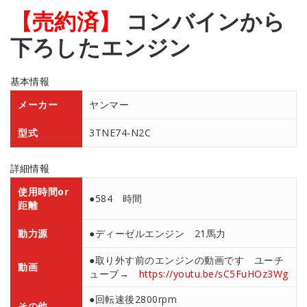
【売約済】
コンバインから
下ろしたエンジン
基本情報
メーカー
ヤンマー
型式
3TNE74-N2C
詳細情報
使用時間or
●584 時間
距離
動力源
●ディーゼルエンジン 21馬力
●取り外す前のエンジンの動画です ユーチ
動画
ューブ→
https://youtu.be/sC5FuHOz3Wg
●回転速後2800rpm
その他