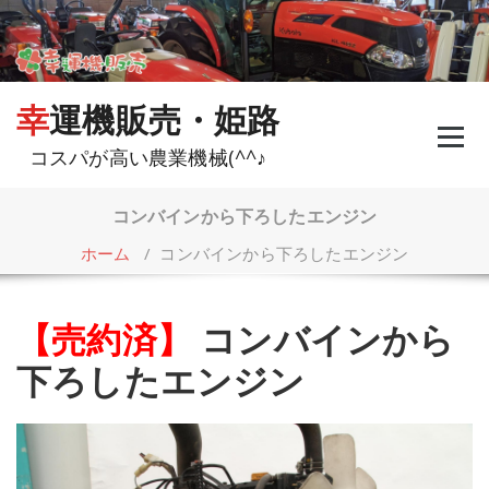
コ
ン
テ
ン
ツ
幸運機販売・姫路
へ
ス
コスパが高い農業機械(^^♪
キ
ッ
プ
コンバインから下ろしたエンジン
ホーム
/
コンバインから下ろしたエンジン
【売約済】
コンバインから
下ろしたエンジン