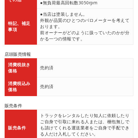
●無負荷最高回転数3050rpm
●当店は塗装しません。
外観が品質のひとつのバロメーターを考えて
特記、補足
おります。
事項
前オーナーがどのように扱っていたのかが分
かる一つの情報です。
店頭販売情報
消費税抜き
売約済
価格
消費税込み
売約済
価格
販売条件
トラックをレンタルしたり知人に依頼したり
ご自身で引取に来れる人または、梱包無しで
販売条件
も請けてくれる運送業者をご自身で手配でき
る人だけ入札してください。