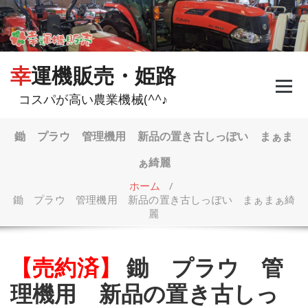
コ
ン
テ
ン
ツ
幸運機販売・姫路
へ
ス
コスパが高い農業機械(^^♪
キ
ッ
プ
鋤 プラウ 管理機用 新品の置き古しっぽい まぁま
ぁ綺麗
ホーム
/
鋤 プラウ 管理機用 新品の置き古しっぽい まぁまぁ綺
麗
【売約済】
鋤 プラウ 管
理機用 新品の置き古しっ