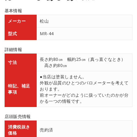
基本情報
メーカー
松山
型式
MR-44
詳細情報
長さ約80㎝ 幅約25㎝（真っ直ぐなとき）
寸法
高さ約80㎝
●当店は塗装しません。
外観が品質のひとつのバロメーターを考えて
特記、補足
おります。
事項
前オーナーがどのように扱っていたのかが分
かる一つの情報です。
店頭販売情報
消費税抜き
売約済
価格