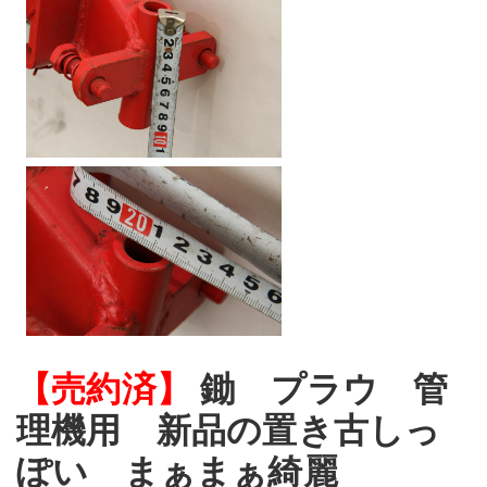
【売約済】
鋤 プラウ 管
理機用 新品の置き古しっ
ぽい まぁまぁ綺麗