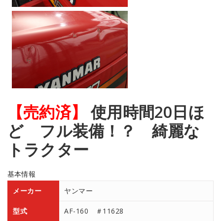
【売約済】
使用時間20日ほ
ど フル装備！？ 綺麗な
トラクター
基本情報
メーカー
ヤンマー
型式
AF-160 ＃11628