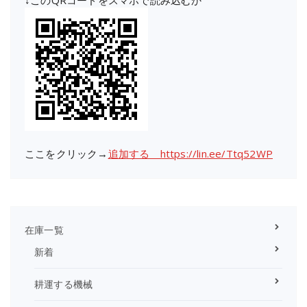
ここをクリック→
追加する https://lin.ee/Ttq52WP
在庫一覧
新着
耕運する機械