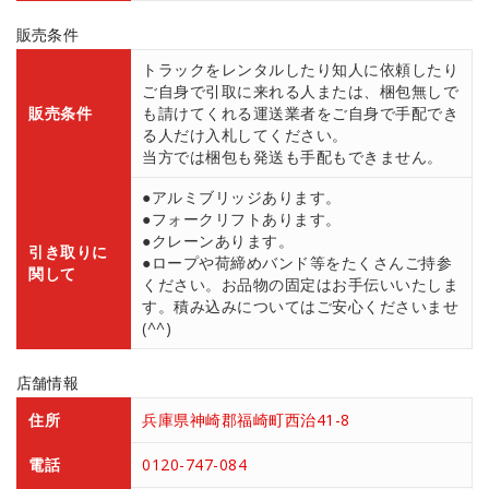
販売条件
トラックをレンタルしたり知人に依頼したり
ご自身で引取に来れる人または、梱包無しで
販売条件
も請けてくれる運送業者をご自身で手配でき
る人だけ入札してください。
当方では梱包も発送も手配もできません。
●アルミブリッジあります。
●フォークリフトあります。
●クレーンあります。
引き取りに
●ロープや荷締めバンド等をたくさんご持参
関して
ください。お品物の固定はお手伝いいたしま
す。積み込みについてはご安心くださいませ
(^^)
店舗情報
住所
兵庫県神崎郡福崎町西治41-8
電話
0120-747-084