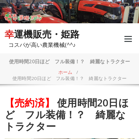
コ
ン
テ
ン
ツ
幸運機販売・姫路
へ
ス
コスパが高い農業機械(^^♪
キ
ッ
プ
使用時間20日ほど フル装備！？ 綺麗なトラクター
ホーム
/
使用時間20日ほど フル装備！？ 綺麗なトラクター
【売約済】
使用時間20日ほ
ど フル装備！？ 綺麗な
トラクター