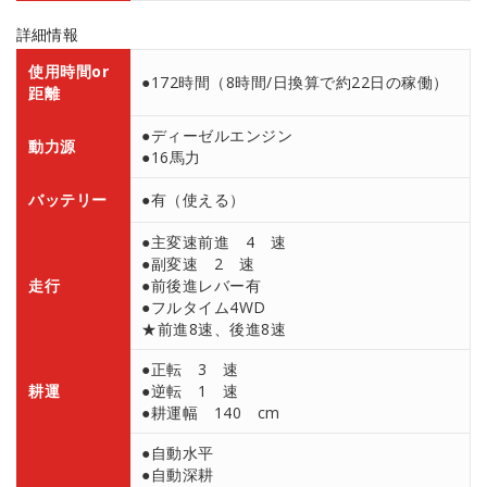
詳細情報
使用時間or
●172時間（8時間/日換算で約22日の稼働）
距離
●ディーゼルエンジン
動力源
●16馬力
バッテリー
●有（使える）
●主変速前進 4 速
●副変速 2 速
走行
●前後進レバー有
●フルタイム4WD
★前進8速、後進8速
●正転 3 速
耕運
●逆転 1 速
●耕運幅 140 cm
●自動水平
●自動深耕