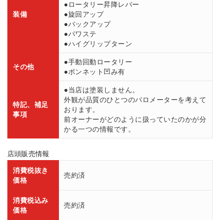
●ロータリー昇降レバー
装備
●旋回アップ
●バックアップ
●パワステ
●ハイグリップターン
●手動回動ロータリー
その他
●ボンネット凹み有
●当店は塗装しません。
外観が品質のひとつのバロメーターを考えて
特記、補足
おります。
事項
前オーナーがどのように扱っていたのかが分
かる一つの情報です。
店頭販売情報
消費税抜き
売約済
価格
消費税込み
売約済
価格