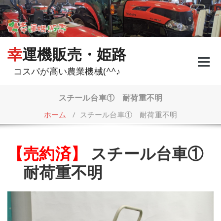
コ
ン
テ
ン
ツ
幸運機販売・姫路
へ
ス
コスパが高い農業機械(^^♪
キ
ッ
プ
スチール台車① 耐荷重不明
ホーム
/
スチール台車① 耐荷重不明
【売約済】
スチール台車①
耐荷重不明