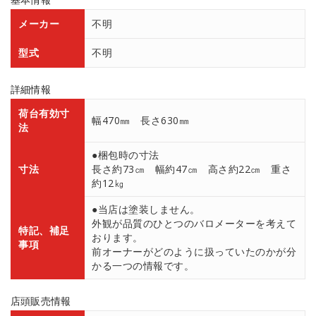
メーカー
不明
型式
不明
詳細情報
荷台有効寸
幅470㎜ 長さ630㎜
法
●梱包時の寸法
寸法
長さ約73㎝ 幅約47㎝ 高さ約22㎝ 重さ
約12㎏
●当店は塗装しません。
外観が品質のひとつのバロメーターを考えて
特記、補足
おります。
事項
前オーナーがどのように扱っていたのかが分
かる一つの情報です。
店頭販売情報