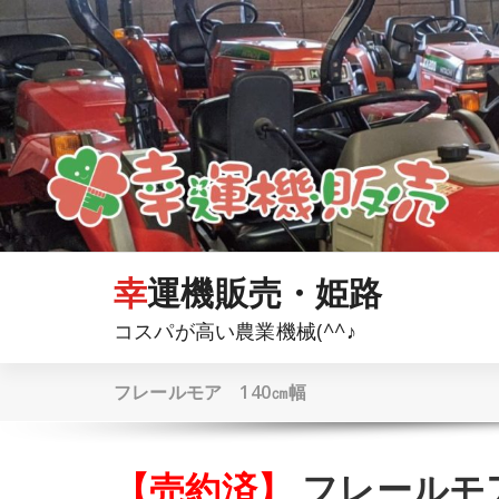
コ
ン
テ
ン
ツ
へ
ス
キ
ッ
プ
幸運機販売・姫路
コスパが高い農業機械(^^♪
フレールモア 140㎝幅
【売約済】
フレールモア