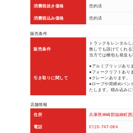
消費税抜き価格
売約済
消費税込み価格
売約済
販売条件
トラックをレンタルし
販売条件
無しでも請けてくれる
当方では梱包も発送も
●アルミブリッジあり
●フォークリフトあり
引き取りに関して
●クレーンあります。
●ロープや荷締めバン
たします。積み込みにつ
店舗情報
住所
兵庫県神崎郡福崎町西治
電話
0120-747-084