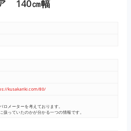
 140㎝幅
G)
ps://kusakariki.com/80/
。
バロメーターを考えております。
に扱っていたのかが分かる一つの情報です。