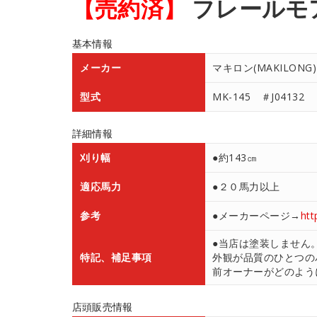
【売約済】
フレールモア
基本情報
メーカー
マキロン(MAKILON
型式
MK-145 ＃J04132
詳細情報
刈り幅
●約143㎝
適応馬力
●２０馬力以上
参考
●メーカーページ→
htt
●当店は塗装しません
特記、補足事項
外観が品質のひとつの
前オーナーがどのよう
店頭販売情報