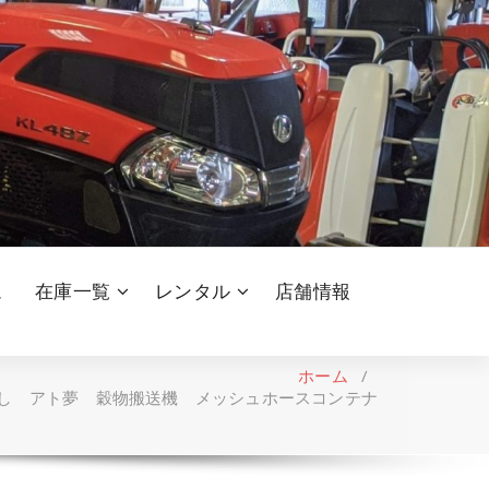
ム
在庫一覧
レンタル
店舗情報
ホーム
/
れ無し アト夢 穀物搬送機 メッシュホースコンテナ