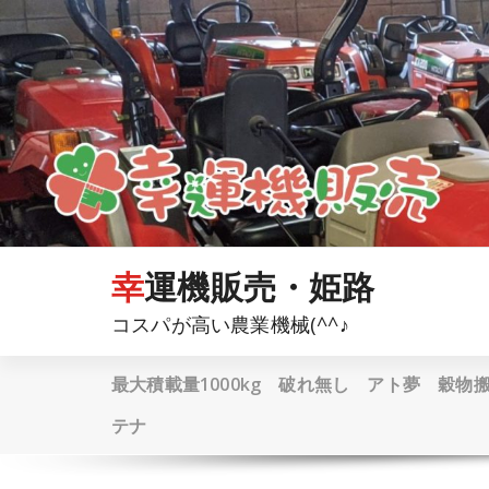
コ
ン
テ
ン
ツ
へ
ス
キ
ッ
プ
幸運機販売・姫路
コスパが高い農業機械(^^♪
最大積載量1000kg 破れ無し アト夢 穀
テナ