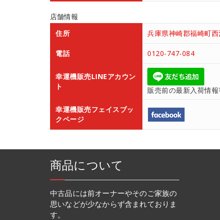
店舗情報
住所
兵庫県神崎郡福崎町西治
電話
0120-747-084
幸運機販売LINEアカウン
ト
販売前の最新入荷情報
幸運機販売フェイスブッ
クページ
商品について
中古品には前オーナーやそのご家族の
思いなどが少なからず含まれておりま
す。