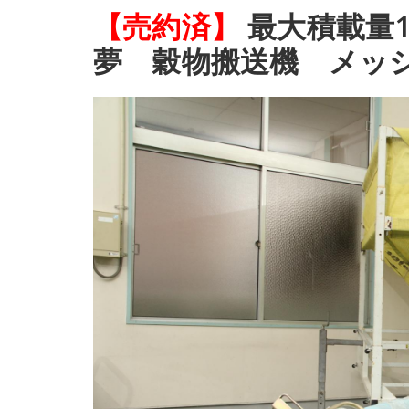
【売約済】
最大積載量1
夢 穀物搬送機 メッ