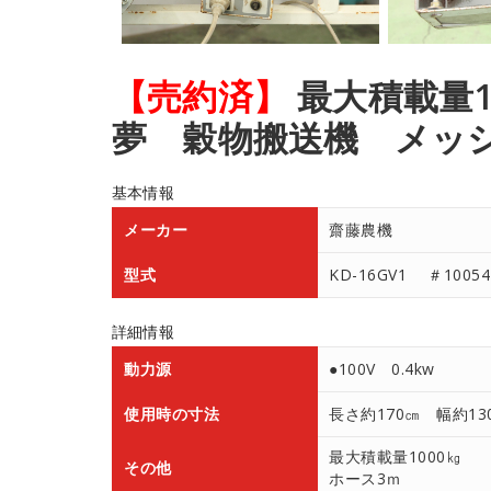
【売約済】
最大積載量1
夢 穀物搬送機 メッ
基本情報
メーカー
齋藤農機
型式
KD-16GV1 ＃10054
詳細情報
動力源
●100V 0.4kw
使用時の寸法
長さ約170㎝ 幅約13
最大積載量1000㎏
その他
ホース3ｍ