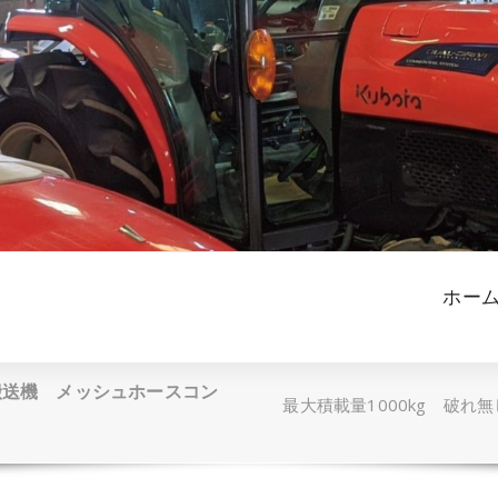
ホー
物搬送機 メッシュホースコン
最大積載量1000kg 破