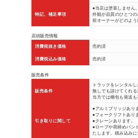
●当店は塗装しません
特記、補足事項
外観が品質のひとつの
前オーナーがどのよう
店頭販売情報
消費税抜き価格
売約済
消費税込み価格
売約済
販売条件
トラックをレンタルし
販売条件
無しでも請けてくれる
当方では梱包も発送も
●アルミブリッジあり
●フォークリフトあり
引き取りに関して
●クレーンあります。
●ロープや荷締めバン
たします。積み込みにつ