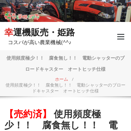
コ
ン
テ
ン
ツ
幸運機販売・姫路
へ
ス
コスパが高い農業機械(^^♪
キ
ッ
プ
使用頻度極少！！ 腐食無し！！ 電動シャッターのブ
ロードキャスター オートヒッチ仕様
ホーム
/
使用頻度極少！！ 腐食無し！！ 電動シャッターのブロー
ドキャスター オートヒッチ仕様
【売約済】
使用頻度極
少！！ 腐食無し！！ 電