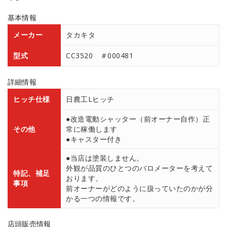
基本情報
メーカー
タカキタ
型式
CC3520 ＃000481
詳細情報
ヒッチ仕様
日農工Lヒッチ
●改造電動シャッター（前オーナー自作）正
その他
常に稼働します
●キャスター付き
●当店は塗装しません。
外観が品質のひとつのバロメーターを考えて
特記、補足
おります。
事項
前オーナーがどのように扱っていたのかが分
かる一つの情報です。
店頭販売情報