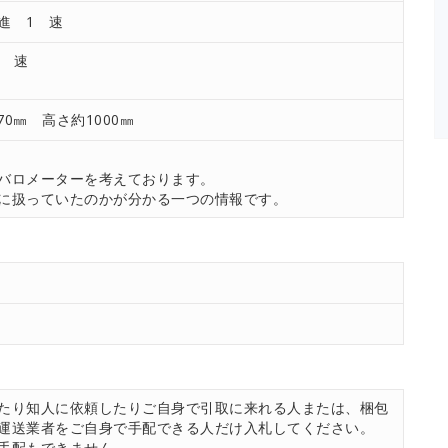
進 1 速
1 速
70㎜ 高さ約1000㎜
。
バロメーターを考えております。
に扱っていたのかが分かる一つの情報です。
たり知人に依頼したりご自身で引取に来れる人または、梱包
運送業者をご自身で手配できる人だけ入札してください。
手配もできません。