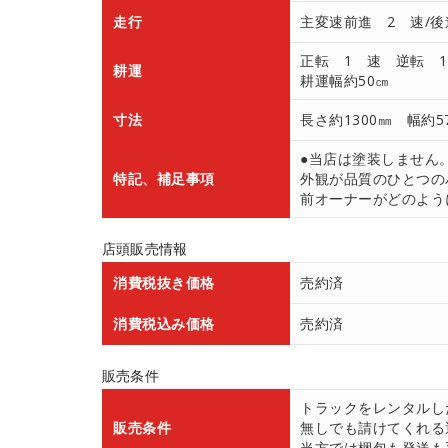
走行
主変速前進 2 速/後
正転 1 速 逆転 
耕運
耕運幅約50㎝
寸法
長さ約1300㎜ 幅約5
●当店は塗装しません
特記、補足事項
外観が品質のひとつの
前オーナーがどのよう
店頭販売情報
消費税抜き価格
売約済
消費税込み価格
売約済
販売条件
トラックをレンタルし
販売条件
無しでも請けてくれる
当方では梱包も発送も