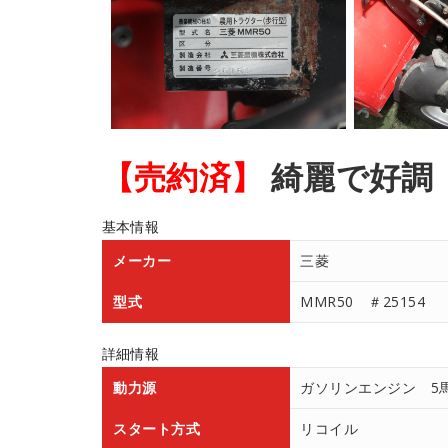
【売約済】
綺麗で好調
基本情報
メーカー
三菱
型式
MMR50 ＃25154
詳細情報
動力源
ガソリンエンジン 5
スタート方式
リコイル