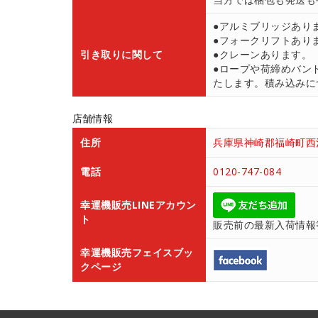
●アルミブリッジあり
●フォークリフトあり
引き取りに関して
●クレーンあります。
●ロープや荷締めバン
たします。積み込みにつ
店舗情報
住所
兵庫県神崎郡福崎町西治
電話
0120-747-084
幸運機販売LINEアカウン
ト
販売前の最新入荷情報
幸運機販売フェイスブッ
クページ