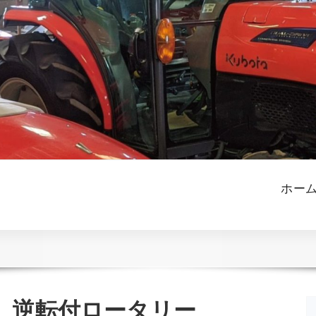
ホー
 逆転付ロータリー