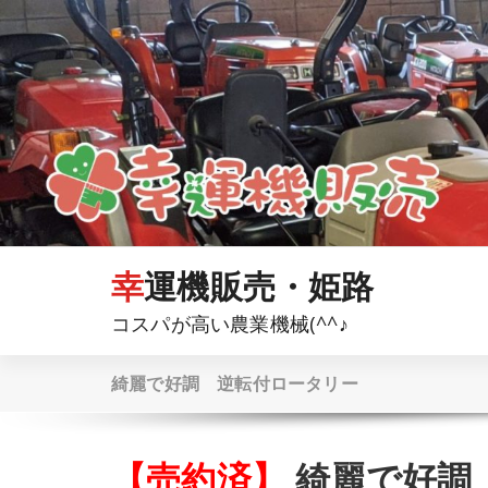
コ
ン
テ
ン
ツ
へ
ス
キ
ッ
プ
幸運機販売・姫路
コスパが高い農業機械(^^♪
綺麗で好調 逆転付ロータリー
【売約済】
綺麗で好調