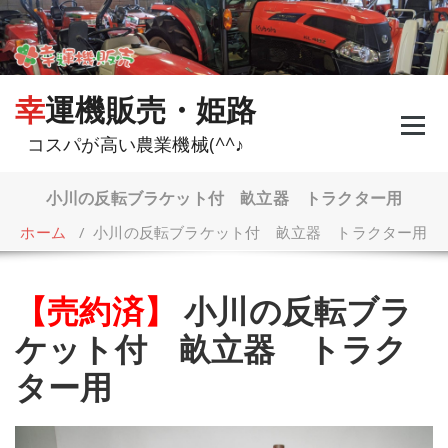
コ
ン
テ
ン
ツ
幸運機販売・姫路
へ
ス
コスパが高い農業機械(^^♪
キ
ッ
プ
小川の反転ブラケット付 畝立器 トラクター用
ホーム
/
小川の反転ブラケット付 畝立器 トラクター用
【売約済】
小川の反転ブラ
ケット付 畝立器 トラク
ター用