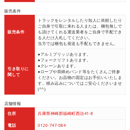
販売条件
トラックをレンタルしたり知人に依頼したり
ご自身で引取に来れる人または、梱包無しで
販売条件
も請けてくれる運送業者をご自身で手配でき
る人だけ入札してください。
当方では梱包も発送も手配もできません。
●アルミブリッジあります。
●フォークリフトあります。
●クレーンあります。
引き取りに
●ロープや荷締めバンド等をたくさんご持参
関して
ください。お品物の固定はお手伝いいたしま
す。積み込みについてはご安心くださいませ
(^^)
店舗情報
住所
兵庫県神崎郡福崎町西治41-8
電話
0120-747-084