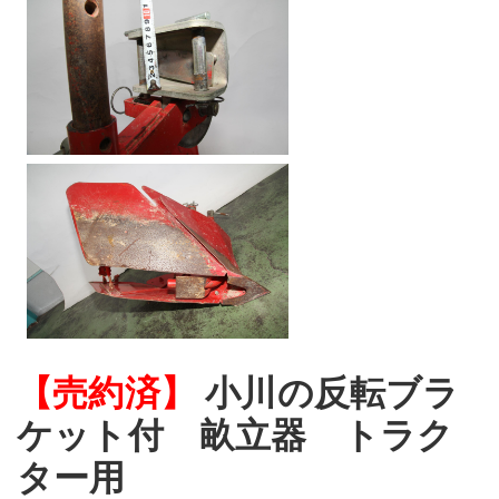
【売約済】
小川の反転ブラ
ケット付 畝立器 トラク
ター用