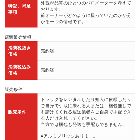
外観が品質のひとつのバロメーターを考えて
特記、補足
おります。
事項
前オーナーがどのように扱っていたのかが分
かる一つの情報です。
店頭販売情報
消費税抜き
売約済
価格
消費税込み
売約済
価格
販売条件
トラックをレンタルしたり知人に依頼したり
ご自身で引取に来れる人または、梱包無しで
販売条件
も請けてくれる運送業者をご自身で手配でき
る人だけ入札してください。
当方では梱包も発送も手配もできません。
●アルミブリッジあります。