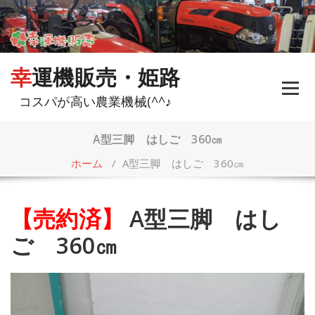
コ
ン
テ
ン
ツ
幸運機販売・姫路
へ
ス
コスパが高い農業機械(^^♪
キ
ッ
プ
A型三脚 はしご 360㎝
ホーム
/
A型三脚 はしご 360㎝
【売約済】
A型三脚 はし
ご 360㎝