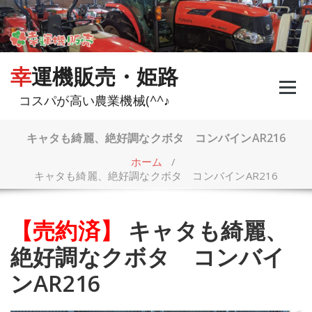
コ
ン
テ
ン
ツ
幸運機販売・姫路
へ
ス
コスパが高い農業機械(^^♪
キ
ッ
プ
キャタも綺麗、絶好調なクボタ コンバインAR216
ホーム
/
キャタも綺麗、絶好調なクボタ コンバインAR216
【売約済】
キャタも綺麗、
絶好調なクボタ コンバイ
ンAR216