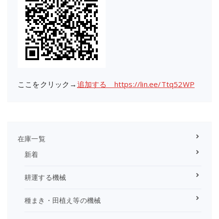
ここをクリック→
追加する https://lin.ee/Ttq52WP
在庫一覧
新着
耕運する機械
種まき・田植え等の機械