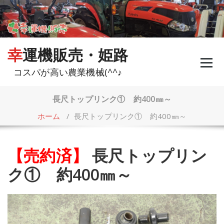
コ
ン
テ
ン
ツ
幸運機販売・姫路
へ
ス
コスパが高い農業機械(^^♪
キ
ッ
プ
長尺トップリンク① 約400㎜～
ホーム
/
長尺トップリンク① 約400㎜～
【売約済】
長尺トップリン
ク① 約400㎜～