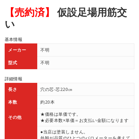
【売約済】
仮設足場用筋交
い
基本情報
メーカー
不明
型式
不明
詳細情報
長さ
穴の芯-芯220㎝
本数
約20本
★価格は単価です。
その他
★必要本数×単価＝お支払い金額になります
●当店は塗装しません。
外観が品質のひとつのバロメーターを考えて