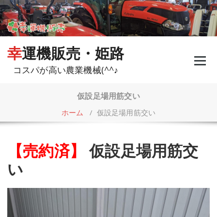
コ
ン
テ
ン
ツ
幸運機販売・姫路
へ
ス
コスパが高い農業機械(^^♪
キ
ッ
プ
仮設足場用筋交い
ホーム
/
仮設足場用筋交い
【売約済】
仮設足場用筋交
い