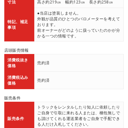
寸法
高さ約219㎝ 幅約123㎝ 長さ約258㎝
●当店は塗装しません。
外観が品質のひとつのバロメーターを考えて
特記、補足
おります。
事項
前オーナーがどのように扱っていたのかが分
かる一つの情報です。
店頭販売情報
消費税抜き
売約済
価格
消費税込み
売約済
価格
販売条件
トラックをレンタルしたり知人に依頼したり
ご自身で引取に来れる人または、梱包無しで
販売条件
も請けてくれる運送業者をご自身で手配でき
る人だけ入札してください。