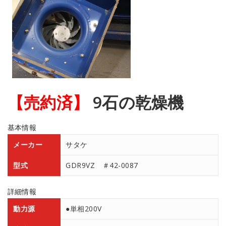
【売約済】
9石の乾燥機
基本情報
メーカー
サタケ
型式
GDR9VZ ＃42-0087
詳細情報
動力源
●単相200V