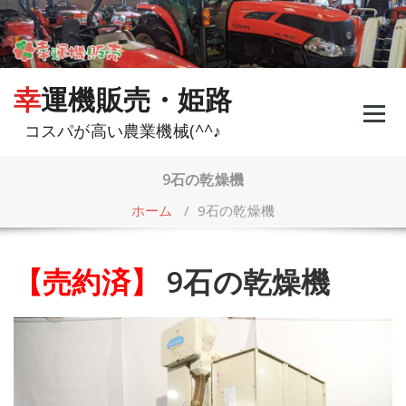
コ
ン
テ
ン
ツ
幸運機販売・姫路
へ
ス
コスパが高い農業機械(^^♪
キ
ッ
プ
9石の乾燥機
ホーム
/
9石の乾燥機
【売約済】
9石の乾燥機