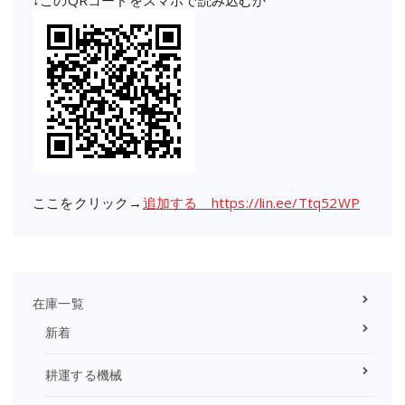
↓このQRコードをスマホで読み込むか
ここをクリック→
追加する https://lin.ee/Ttq52WP
在庫一覧
新着
耕運する機械