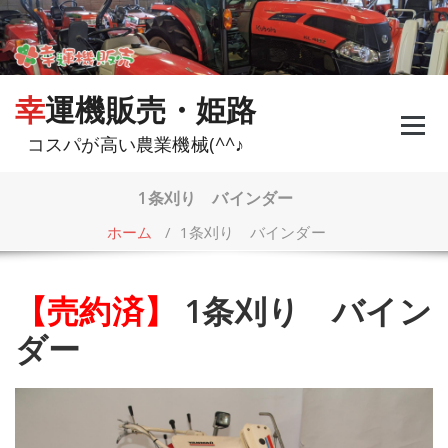
コ
ン
テ
ン
ツ
幸運機販売・姫路
へ
ス
コスパが高い農業機械(^^♪
キ
ッ
プ
1条刈り バインダー
ホーム
/
1条刈り バインダー
【売約済】
1条刈り バイン
ダー