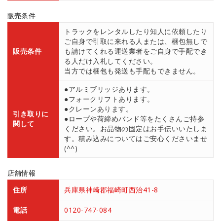
販売条件
トラックをレンタルしたり知人に依頼したり
ご自身で引取に来れる人または、梱包無しで
販売条件
も請けてくれる運送業者をご自身で手配でき
る人だけ入札してください。
当方では梱包も発送も手配もできません。
●アルミブリッジあります。
●フォークリフトあります。
●クレーンあります。
引き取りに
●ロープや荷締めバンド等をたくさんご持参
関して
ください。お品物の固定はお手伝いいたしま
す。積み込みについてはご安心くださいませ
(^^)
店舗情報
住所
兵庫県神崎郡福崎町西治41-8
電話
0120-747-084