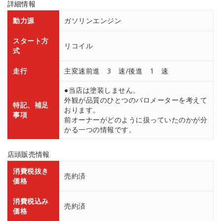
詳細情報
動力源
ガソリンエンジン
スタート方
リコイル
式
走行
主変速前進 3 速/後進 1 速
●当店は塗装しません。
外観が品質のひとつのバロメーターを考えて
特記、補足
おります。
事項
前オーナーがどのように扱っていたのかが分
かる一つの情報です。
店頭販売情報
消費税抜き
売約済
価格
消費税込み
売約済
価格