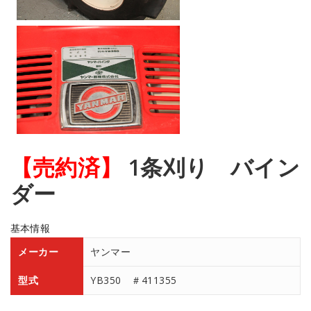
【売約済】
1条刈り バイン
ダー
基本情報
メーカー
ヤンマー
型式
YB350 ＃411355